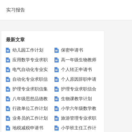
实习报告
最新文章
幼儿园工作计划
保密申请书
应用数学专业求职
高一年级生物教师
【荐】
电气自动化专业实
个人转正申请书
信
教学计划
自动化专业求职信
个人原因辞职申请
习报告集锦14篇
【热】
护理专业求职信集
护理专业求职信合
书(15篇)
八年级思想品德教
生物课教学计划
锦15篇
集15篇
行政单位工作计划
小学六年级数学教
学计划
业务员的工作计划
旅游管理专业求职
学计划15篇
地税减税申请书
小学班主任工作计
信15篇