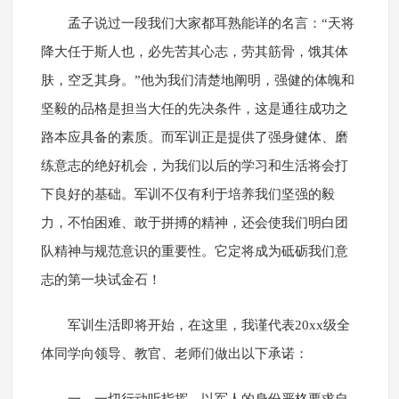
孟子说过一段我们大家都耳熟能详的名言：“天将
降大任于斯人也，必先苦其心志，劳其筋骨，饿其体
肤，空乏其身。”他为我们清楚地阐明，强健的体魄和
坚毅的品格是担当大任的先决条件，这是通往成功之
路本应具备的素质。而军训正是提供了强身健体、磨
练意志的绝好机会，为我们以后的学习和生活将会打
下良好的基础。军训不仅有利于培养我们坚强的毅
力，不怕困难、敢于拼搏的精神，还会使我们明白团
队精神与规范意识的重要性。它定将成为砥砺我们意
志的第一块试金石！
军训生活即将开始，在这里，我谨代表20xx级全
体同学向领导、教官、老师们做出以下承诺：