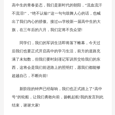
高中生的青春姿态，我们是新时代的朝阳，“流血流汗
不流泪!”，“绝不认输!”这一句句鼓舞人心的话，也喊
出了我们内心的骄傲。接过xx学校新一届高中生的大
旗，在三年后的六月，我们定将不负众望!
同学们，我们的军训生活即将落下帷幕，今天过
后我们也要正式开启高中的学习生活，前方的道路充
满了未知数，但我们要时刻谨记军训所交给我们的东
西，这将会是我们前进路上的照明灯，愿我们都能够
超越自己，不断向前!
新阶段的钟声已经敲响，我们也正式踏上了“高中
号”的轮船，让我们勇敢向前，扬帆起航!我的发言到此
结束，谢谢大家!