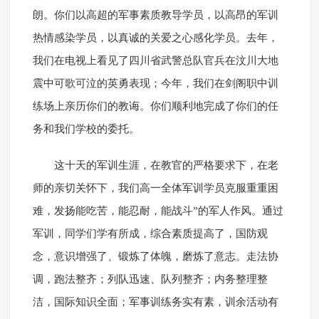
朗。你们以高超的军事素质教导学员，以高昂的军训
热情感染学员，以真诚的关爱之心感化学员。去年，
我们在电视上看见了四川省武警总队官兵在汶川大地
震中可歌可泣的英勇表现；今年，我们在剑阁职中训
练场上亲历你们的教诲。你们顺利地完成了你们的任
务和我们学校的委托。
这十天的军训生涯，在教官的严格要求下，在老
师的亲切关怀下，我们高一全体军训学员克服重重困
难，发扬能吃苦，能忍耐，能战斗”的军人作风。通过
军训，同学们学有所成，综合素质提高了，国防观
念，意识增强了、锻炼了体魄，磨炼了意志。走法协
调，跑法整齐；列队迅速、队列整齐；内务整理整
洁，国际知识全面；军事训练务实有素，训余活动有