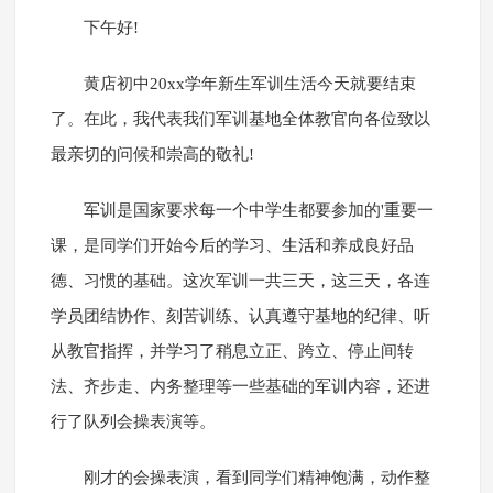
下午好!
黄店初中20xx学年新生军训生活今天就要结束
了。在此，我代表我们军训基地全体教官向各位致以
最亲切的问候和崇高的敬礼!
军训是国家要求每一个中学生都要参加的'重要一
课，是同学们开始今后的学习、生活和养成良好品
德、习惯的基础。这次军训一共三天，这三天，各连
学员团结协作、刻苦训练、认真遵守基地的纪律、听
从教官指挥，并学习了稍息立正、跨立、停止间转
法、齐步走、内务整理等一些基础的军训内容，还进
行了队列会操表演等。
刚才的会操表演，看到同学们精神饱满，动作整