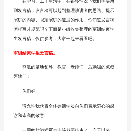
在学习、工作生活中，在很多情况下我们需要用
到发言稿，发言稿可以起到整理演讲者的思路、提示
演讲的内容、限定演讲的速度的作用。你知道发言稿
怎样写才规范吗？下面是小编收集整理的军训结束学
生发言稿，仅供参考，大家一起来看看吧。
军训结束学生发言稿1
尊敬的基地领导、教官、老师们，后勤组的叔叔
阿姨们：
你们好!
请允许我代表全体参训学员向你们表示衷心的感
谢和崇高的敬意!
一周的封闭式军事训练就要结束了。几天以来，