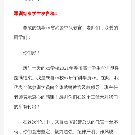
军训结束学生发言稿4
尊敬的领导xx省武警中队教官、老师们，亲爱的
同学们：
你们好！
历时十天的xx学校2021年春招高一学生军训即将
圆满结束。我是来自xx校xx班军训学员xx。在此，我
代表全体参训学员向全体武警教官及校领导，班主任
老师表示衷心的感谢！感谢你们在这个三伏天对我们
的所有付出！
在这次军训中，来自xx省武警总队的教官一丝不
苟，你们意志坚定、毅力超强、纪律严明、作风硬