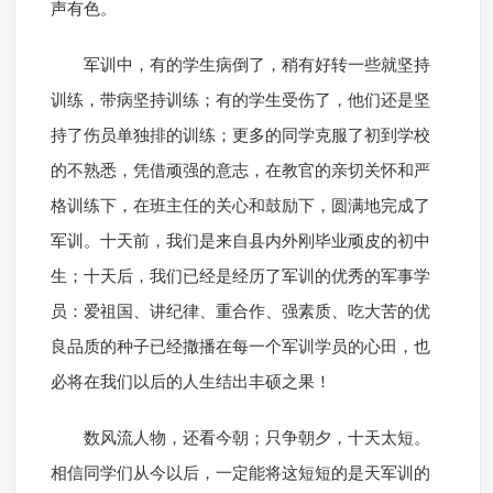
声有色。
军训中，有的学生病倒了，稍有好转一些就坚持
训练，带病坚持训练；有的学生受伤了，他们还是坚
持了伤员单独排的训练；更多的同学克服了初到学校
的不熟悉，凭借顽强的意志，在教官的亲切关怀和严
格训练下，在班主任的关心和鼓励下，圆满地完成了
军训。十天前，我们是来自县内外刚毕业顽皮的初中
生；十天后，我们已经是经历了军训的优秀的军事学
员：爱祖国、讲纪律、重合作、强素质、吃大苦的优
良品质的种子已经撒播在每一个军训学员的心田，也
必将在我们以后的人生结出丰硕之果！
数风流人物，还看今朝；只争朝夕，十天太短。
相信同学们从今以后，一定能将这短短的是天军训的