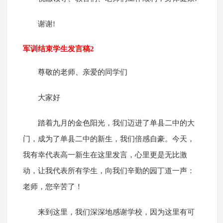
谢谢!
军训结束学生发言稿2
尊敬的老师、亲爱的同学们
大家好
踏着九月的金色阳光，我们迈进了单县二中的大
门，成为了单县二中的新生，我们倍感自豪。今天，
我有幸代表高一新生在这里发言，心里更是无比激
动，让我代表所有学生，向我们辛勤的园丁道一声：
老师，您辛苦了！
来到这里，我们深深地感谢学校，因为这里有可