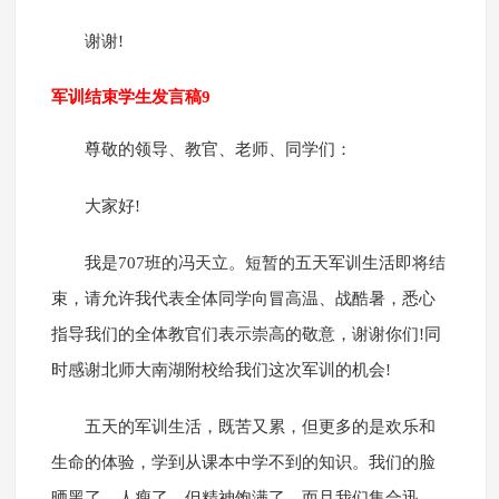
谢谢!
军训结束学生发言稿9
尊敬的领导、教官、老师、同学们：
大家好!
我是707班的冯天立。短暂的五天军训生活即将结
束，请允许我代表全体同学向冒高温、战酷暑，悉心
指导我们的全体教官们表示崇高的敬意，谢谢你们!同
时感谢北师大南湖附校给我们这次军训的机会!
五天的军训生活，既苦又累，但更多的是欢乐和
生命的体验，学到从课本中学不到的知识。我们的脸
晒黑了，人瘦了，但精神饱满了，而且我们集合迅