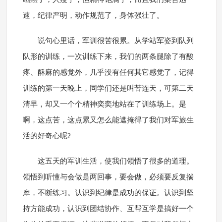
速，纪律严明，动作规范了，身体强壮了。
说句心里话，军训很苦很累。从学站军姿到队列
队形的训练，一次训练下来，我们的两条腿除了有酸
疼、酥麻的感觉外，几乎没有任何其它感觉了，记得
训练的第一天晚上，同学们还是叫苦连天，可第二天
清早，却又一个个精神奕奕地站在了训练场上。是
啊，这点苦，这点累又怎么能遮掩得了我们对军旅生
活的好奇心呢?
这五天的军训生活，使我们领悟了很多的道理。
领悟到听懂与会做是两回事，要会做，必须要反复揣
摩，不断练习。认识到纪律是成功的保证。认识到坚
持方能成功，认识到团结协作、互帮互学是搞好一个