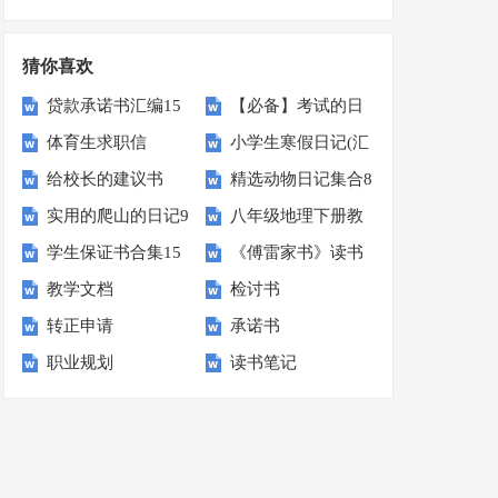
作计划
15篇
猜你喜欢
贷款承诺书汇编15
【必备】考试的日
体育生求职信
小学生寒假日记(汇
篇
记3篇
给校长的建议书
精选动物日记集合8
编15篇)
实用的爬山的日记9
八年级地理下册教
【热门】
篇
学生保证书合集15
《傅雷家书》读书
篇
学计划15篇
教学文档
检讨书
篇
笔记15篇
转正申请
承诺书
职业规划
读书笔记