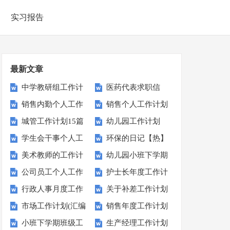
实习报告
最新文章
中学教研组工作计
医药代表求职信
销售内勤个人工作
销售个人工作计划
划15篇
城管工作计划15篇
幼儿园工作计划
计划
精选15篇
学生会干事个人工
环保的日记【热】
【推荐】
美术教师的工作计
幼儿园小班下学期
作计划范文
公司员工个人工作
护士长年度工作计
划
教学计划
行政人事月度工作
关于补差工作计划
计划15篇
划15篇
市场工作计划(汇编
销售年度工作计划
计划6篇
小班下学期班级工
生产经理工作计划
15篇)
集锦15篇