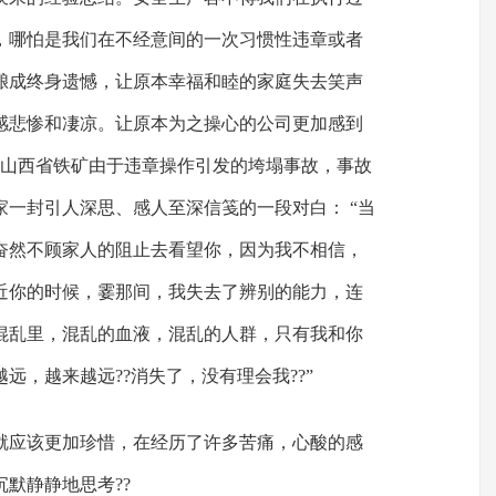
，哪怕是我们在不经意间的一次习惯性违章或者
酿成终身遗憾，让原本幸福和睦的家庭失去笑声
感悲惨和凄凉。让原本为之操心的公司更加感到
月份山西省铁矿由于违章操作引发的垮塌事故，事故
一封引人深思、感人至深信笺的一段对白： “当
奋然不顾家人的阻止去看望你，因为我不相信，
近你的时候，霎那间，我失去了辨别的能力，连
混乱里，混乱的血液，混乱的人群，只有我和你
远，越来越远??消失了，没有理会我??”
就应该更加珍惜，在经历了许多苦痛，心酸的感
默静静地思考??