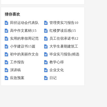
计划
总结
猜你喜欢
田径运动会代表队
管理类实习报告10
高中作文素材(15
红楼梦读后感(15
入场解说词范文
篇
实用的寒假周记范
员工住宿承诺书12
篇)
篇)
（精选5篇）
小学建议书15篇
大学生暑期建筑工
文集合8篇
篇
初中的美丽作文合
毕业实习报告(精选
地实践报告4篇
工作报告
教学心得
集9篇
15篇)
演讲稿
企业文化
应急预案
日记