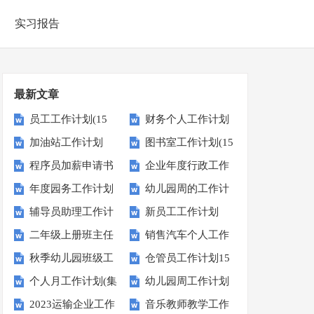
实习报告
最新文章
员工工作计划(15
财务个人工作计划
加油站工作计划
图书室工作计划(15
篇)
程序员加薪申请书
企业年度行政工作
篇)
年度园务工作计划
幼儿园周的工作计
计划
辅导员助理工作计
新员工工作计划
划
二年级上册班主任
销售汽车个人工作
划
秋季幼儿园班级工
仓管员工作计划15
工作计划
计划
个人月工作计划(集
幼儿园周工作计划
作计划
篇
2023运输企业工作
音乐教师教学工作
合15篇)