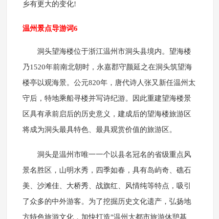
乡有更大的变化!
温州景点导游词6
洞头望海楼位于浙江温州市洞头县境内。望海楼
乃1520年前南北朝时，永嘉郡守颜延之在洞头筑望海
楼亭以观海景。公元820年，唐代诗人张又新任温州太
守后，特地乘船寻楼并写诗纪游。因此重建望海楼景
区具有承前启后的历史意义，建成后的望海楼旅游区
将成为洞头最具特色、最具观赏价值的旅游区。
洞头是温州市唯一一个以县名冠名的省级重点风
景名胜区，山明水秀，四季如春，具有岛屿奇、礁石
美、沙滩佳、大桥秀、战旗红、风情纯等特点，吸引
了众多的中外游客。为了挖掘历史文化遗产，弘扬地
方特色旅游文化，加快打造"温州大都市旅游休憩基