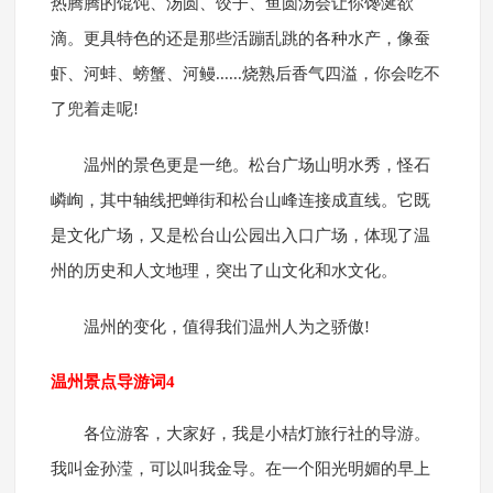
热腾腾的馄饨、汤圆、饺子、鱼圆汤会让你馋涎欲
滴。更具特色的还是那些活蹦乱跳的各种水产，像蚕
虾、河蚌、螃蟹、河鳗......烧熟后香气四溢，你会吃不
了兜着走呢!
温州的景色更是一绝。松台广场山明水秀，怪石
嶙峋，其中轴线把蝉街和松台山峰连接成直线。它既
是文化广场，又是松台山公园出入口广场，体现了温
州的历史和人文地理，突出了山文化和水文化。
温州的变化，值得我们温州人为之骄傲!
温州景点导游词4
各位游客，大家好，我是小桔灯旅行社的导游。
我叫金孙滢，可以叫我金导。在一个阳光明媚的早上