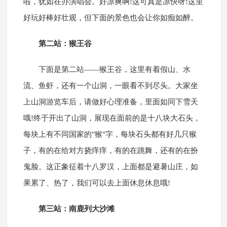
啦，犹如在办演唱会。好凉爽啊!这可真是凉快呀!这里
好玩好棒好壮观，但下面的景色也会让你如痴如醉。
第二站：猴王谷
下面是第二站——猴王谷，这里有着假山、水
流、鱼虾，还有一个山洞，一眼看不到尽头。大家坐
上山洞游览车后，请做好心理准备，里面如同下雪天
哦!终于开出了山洞，展现在面前的是十八块大石头，
每块上有不同国家的"猴"字，每块石头都有好几只猴
子，有的在给对方挠痒痒，有的在跳舞，还有的在扮
鬼脸。这正象征着十八罗汉，上面都是避暑山庄，如
果累了、热了，我们可以去上面休息休息哦!
第三站：南鹿列大沙滩