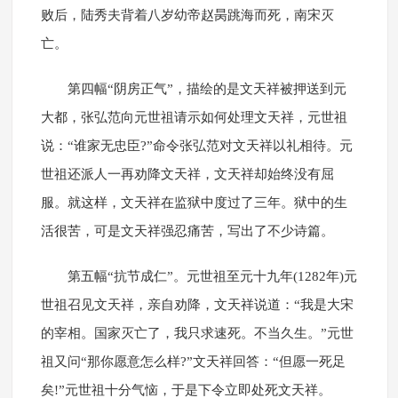
败后，陆秀夫背着八岁幼帝赵昺跳海而死，南宋灭
亡。
第四幅“阴房正气”，描绘的是文天祥被押送到元
大都，张弘范向元世祖请示如何处理文天祥，元世祖
说：“谁家无忠臣?”命令张弘范对文天祥以礼相待。元
世祖还派人一再劝降文天祥，文天祥却始终没有屈
服。就这样，文天祥在监狱中度过了三年。狱中的生
活很苦，可是文天祥强忍痛苦，写出了不少诗篇。
第五幅“抗节成仁”。元世祖至元十九年(1282年)元
世祖召见文天祥，亲自劝降，文天祥说道：“我是大宋
的宰相。国家灭亡了，我只求速死。不当久生。”元世
祖又问“那你愿意怎么样?”文天祥回答：“但愿一死足
矣!”元世祖十分气恼，于是下令立即处死文天祥。