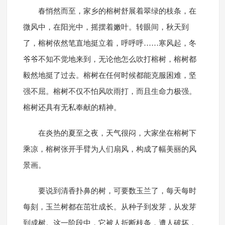
春悄然而至，家乡的榕树舒展着翠绿的枝条，在
微风中，在阳光中，摇摆着嫩叶。转眼间，秋天到
了，榕树依然笔直地挺立着，呼呼呼……寒风起，冬
爷爷不知不觉地来到，无论他怎么吹打榕树，榕树都
毅然地挺了过去。榕树在任何时候都能克服困难，坚
强不屈。榕树不仅不怕风吹雨打，而且生命力极强。
榕树还具有无私奉献的精神。
在炎热的夏至之夜，天气很闷，大家坐在榕树下
乘凉，榕树张开手臂为人们扇风，构成了幅美丽的风
景画。
要说到清香扑鼻的树，可要数玉兰了，每天每时
每刻，玉兰树都在茁壮成长。从种子到发芽，从发芽
到成树。这一阶段中，它被人折断枝条，遭人破坏，