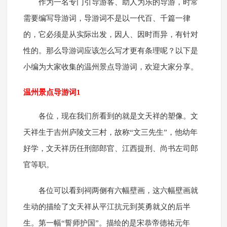
作为一名专门引导游客、助人为乐的导游，时常
需要编写导游词，导游词不是以一代百、千篇一律
的，它必须是从实际出发，因人、因时而异，有针对
性的。那么导游词应该怎么写才更有条理呢？以下是
小编为大家收集的温州景点导游词，欢迎大家分享。
温州景点导游词1
各位，现在我们所看到的就是文天祥的塑像。文
天祥生于吉州庐陵文三村，故称“文三先生”，他幼年
好学，文天祥历任刑部郎官、江西提刑、尚书左司郎
官等职。
各位可以看到祠两侧有六幅壁画，这六幅壁画就
生动的描绘了文天祥从平江抗元到英勇就义的后半
生。第一幅“誓师护国”。描绘的是宋恭帝德祐元年