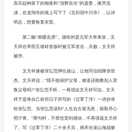
高宗赵构留下的御座和“清辉浴光”的遗墨，痛哭流
涕，在龙翔寺的墙上写下了《北归宿中川寺》，以诗
明志，想要恢复宋室。
第二幅“南疆击虏”。描绘的是元军大举来攻，文
天祥在率部五坡岭造饭时被元军攻击，兵败，文天祥
被俘。
文天祥遂被张弘范押往崖山，让他写信招降张世
杰。文天祥说：“我不能保护父母，难道还能教别人背
叛父母吗?”张弘范不听，一再强迫文天祥写信。文天
祥于是将自己前些日子所写的《过零丁洋》一诗抄录
给张弘范。当张弘范读到“人生自古谁无死，留取丹心
照汗青。”两句时，不禁也受到感动，不再强逼文天祥
了。写《过零丁洋》二十余天后，南宋在崖山海战惨