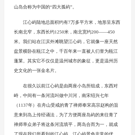
山岛合称为中国的“四大孤屿”。
江心屿陆地总面积约有7万多平方米，地形呈东西
长南北窄，东西长约1250米，南北宽约200——450
米。我们站在江滨外滩眺望江心屿，它就像一座天然
盆景横卧在瓯江之中，千百年来一直被人们誉为瓯江
蓬莱。其实它不仅仅是温州城市的象征，更是温州历
史文化的一张金名片。
在很久以前江心屿是由两座小岛所组成，东西对
峙，中间有一条河流叫做中川河，南宋绍兴七年
（1137年）在舟山受戒的青了禅师奉宋高宗赵构的旨
意来到岛上传经诵法，为了方便两座岛屿的来往青了
禅师率众弟子将这条河流填平，两岛合而为一，就成
了现在我们所看到的江心屿。江心屿景色非常的优