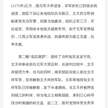
(1275年)正月，因元军大举进攻，宋军的长江防线全线
崩溃，朝廷下诏让各地组织兵马勤王。文天祥立即捐
献家资充当军费，招募当地豪杰，组织义军三万，开
赴临安。宋朝命令他发兵援救常州。由于元军攻势猛
烈，江西义军虽英勇作战，然最终因为孤立无援，抗
争失败。
第二幅“追踪扈跸”。描绘了当时临安岌岌可危。
文天祥奉命前往元军大营议和，在谈判过程中，文天
祥据理力争。但与此同时，南宋朝廷却派人前往文天
祥军营，宣布解散文天祥的军队。元军将领得知文天
祥军队已经被解散，故下令逮捕他。当文天祥被押送
到镇江的时候，得当地义士相救脱险。来到江心屿寻
找当时南蹦的幼主益、赵二王，面对龙翔寺里先帝宋