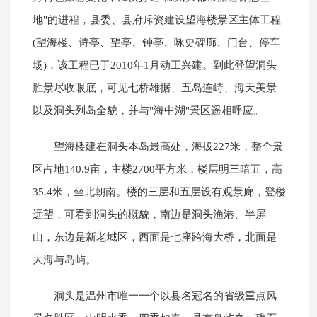
地"的进程，县委、县府斥资建设望海楼景区主体工程
(望海楼、诗亭、望亭、钟亭、咏史碑廊、门台、停车
场)，该工程已于2010年1月动工兴建。到此登望洞头
胜景尽收眼底，可见七桥雄据、五岛连峙、海天美景
以及洞头列岛全貌，并与"海中湖"景区遥相呼应。
望海楼建在洞头本岛最高处，海拔227米，整个景
区占地140.9亩，主楼2700平方米，楼层明三暗五，高
35.4米，坐北朝南。楼的三层和五层设有观景廊，登楼
远望，可看到洞头的概貌，南边是洞头渔港、半屏
山，东边是新老城区，西面是七座跨海大桥，北面是
大海与岛屿。
洞头是温州市唯一一个以县名冠名的省级重点风