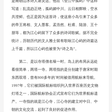
是南朝山水诗人谢灵运。他在《登江中孤屿》中这样
写道：乱流趋正绝，孤屿媚中川。云日相辉映，空水
共澄鲜。也正是因为这首诗，使这座小岛引来了众多
的帝王将相、文人墨客。孟浩然、杜甫、陆游、王十
朋等，都为江心屿留下了众多的诗词歌赋。据不完全
统计，历朝历代的文人雅士留有歌咏江心屿的诗篇达
上千篇，所以江心屿也被誉为“诗之岛”。
第二、是以寺塔僧名噪一时。岛上的布局从远处
看很简单，两塔一寺。两塔指的是分别建于唐宋时期
东西双塔，曾有800多年的`时间被借用航标来导航。
1997年，它们被国际航标组织列入世界百座历史文物
灯塔之一，国际航标协会正式宣布它们为世界航标遗
产。一寺指的就是江心寺，江心寺的建立对中日、中
朝的文化交流，起到了良好的促进作用。