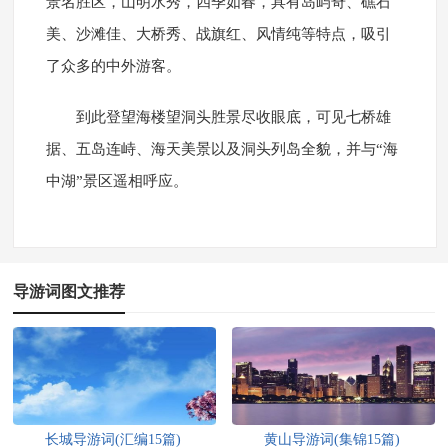
景名胜区，山明水秀，四季如春，具有岛屿奇、礁石
美、沙滩佳、大桥秀、战旗红、风情纯等特点，吸引
了众多的中外游客。
到此登望海楼望洞头胜景尽收眼底，可见七桥雄
据、五岛连峙、海天美景以及洞头列岛全貌，并与“海
中湖”景区遥相呼应。
导游词图文推荐
长城导游词(汇编15篇)
黄山导游词(集锦15篇)