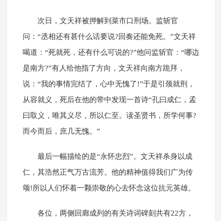
次日，文天祥被押解到菜市口刑场。监斩官
问：“丞相还有甚什么话要说?回奏还能免死。”文天祥
喝道：“死就死，还有什么可说的?”他问监斩官：“哪边
是南方?”有人给他指了方向，文天祥向南方跪拜，
说：“我的事情完结了，心中无愧了!”于是引颈就刑，
从容就义，死后在他的带中发现一首诗“孔曰成仁，孟
曰取义，唯其义尽，所以仁至。读圣贤书，所学何事?
而今而后，庶几无愧。”
最后一幅描绘的是“永怀忠烈”。文天祥杀身以成
仁，其浩然正气万古流芳。他的精神值得我们广为传
颂!所以人们怀着一颗崇敬的心去怀念这位抗元英雄。
各位，两侧回廊成列的有关诗词碑刻共有22方，