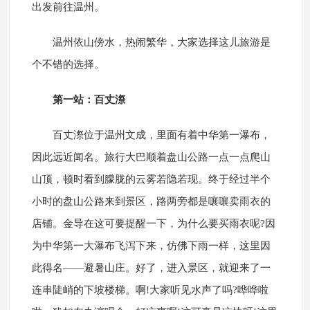
出发前往温州。
温州依山傍水，热闹繁华，大家选择这儿旅游是
个不错的选择。
第一站：百丈漈
百丈漈位于温州文成，里面有着中华第一瀑布，
因此远近闻名。旅行大巴顺着盘山公路一点一点爬山
山顶，顿时看到朦胧的云雾若隐若现。终于经过半个
小时的盘山公路来到景区，路两旁都是嚷嚷卖雨衣的
店铺。金导在这可要提醒一下，为什么要买雨衣呢?因
为中华第一大瀑布飞泻下来，仿佛下雨一样，这里因
此得名——避暑山庄。好了，进入景区，就迎来了一
连串陡峭的下坡楼梯。啊!大家听见水声了吗?哗哗啦