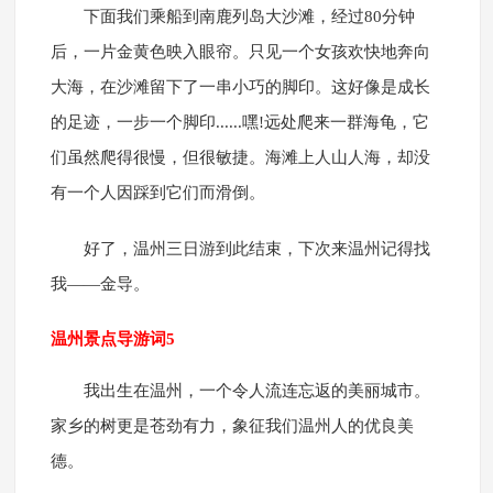
下面我们乘船到南鹿列岛大沙滩，经过80分钟
后，一片金黄色映入眼帘。只见一个女孩欢快地奔向
大海，在沙滩留下了一串小巧的脚印。这好像是成长
的足迹，一步一个脚印......嘿!远处爬来一群海龟，它
们虽然爬得很慢，但很敏捷。海滩上人山人海，却没
有一个人因踩到它们而滑倒。
好了，温州三日游到此结束，下次来温州记得找
我——金导。
温州景点导游词5
我出生在温州，一个令人流连忘返的美丽城市。
家乡的树更是苍劲有力，象征我们温州人的优良美
德。