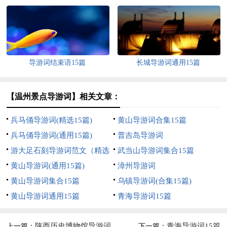
导游词结束语15篇
长城导游词通用15篇
【温州景点导游词】相关文章：
兵马俑导游词(精选15篇)
黄山导游词合集15篇
兵马俑导游词(通用15篇)
普吉岛导游词
游大足石刻导游词范文（精选
武当山导游词集合15篇
5篇）
黄山导游词(通用15篇)
漳州导游词
黄山导游词集合15篇
乌镇导游词(合集15篇)
黄山导游词通用15篇
青海导游词15篇
陕西历史博物馆导游词
青海导游词15篇
上一篇：
下一篇：