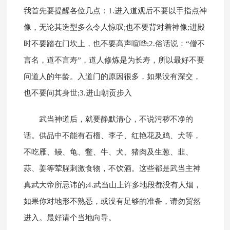
我首先要提醒各位几点：1.进入道观后不要以手指点神
像，无论其造型多么令人惊叹;也不要背对着神像;进殿
时不要踏在门坎上，也不要高声喧哗;2.俗话说：“僧不
言名，道不言寿”，道人修炼是为长寿，所以最好不要
问道人的年龄。入道门的原因很多，如果没有深交，
也不要问其身世;3.进山朝贡步入
武当神道后，就要静默清心，不说污秽不净的
话。供品中不能有石榴、李子、红艳花及鸡、犬等，
不吃雁、鳗、龟、鳖、牛、犬、猪肉及生葱、韭、
蒜、姜等荤腥刺激食物，不饮酒。这些都是武当主神
真武大帝所忌讳的;4.武当山上许多地段都没有人烟，
如果你对地形不熟悉，或没有足够的准备，请勿贸然
进入。最好请个当地向导。