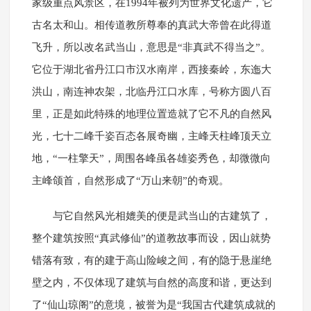
家级重点风景区，在1994年被列为世界文化遗产，它
古名太和山。相传道教所尊奉的真武大帝曾在此得道
飞升，所以改名武当山，意思是“非真武不得当之”。
它位于湖北省丹江口市汉水南岸，西接秦岭，东迤大
洪山，南连神农架，北临丹江口水库，号称方圆八百
里，正是如此特殊的地理位置造就了它不凡的自然风
光，七十二峰千姿百态各展奇幽，主峰天柱峰顶天立
地，“一柱擎天”，周围各峰虽各雄姿秀色，却微微向
主峰颌首，自然形成了“万山来朝”的奇观。
与它自然风光相媲美的便是武当山的古建筑了，
整个建筑按照“真武修仙”的道教故事而设，因山就势
错落有致，有的建于高山险峻之间，有的隐于悬崖绝
壁之内，不仅体现了建筑与自然的高度和谐，更达到
了“仙山琼阁”的意境，被誉为是“我国古代建筑成就的