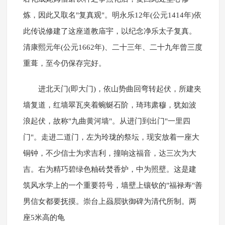
炼，因此又取名"复真观"。明永乐12年(公元1414年)依
此传说修建了这座道教庙宇，以纪念净乐太子复真。
清康熙元年(公元1662年)、二十三年、二十九年曾三度
重葺，至今仍保存完好。
进北天门(即大门)，依山势曲回弯转起伏，所建夹
墙复道，红墙翠瓦夹着蜿蜒石阶，琦玮肃穆，犹如波
浪起伏，故称"九曲黄河墙"。从进门到出门"一里四
门"。走进二道门，左为玲珑的祭坛，现安放着一座大
铜钟，不少信士为求吉利，撞响这福音，达三次为大
吉。右为精巧碧绿色粙砖焚香炉，中为照壁。这是建
筑风水学上的一个重要符号，墙壁上镶钦的"福禄寿"善
男信女都要抚摸。崇台上赑屃驮御碑为清代所制。两
座5米高的龟