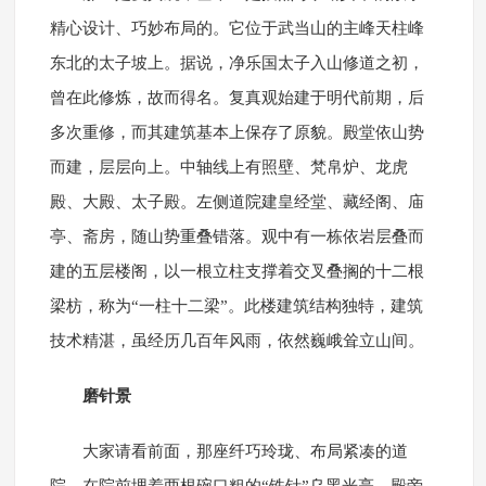
精心设计、巧妙布局的。它位于武当山的主峰天柱峰
东北的太子坡上。据说，净乐国太子入山修道之初，
曾在此修炼，故而得名。复真观始建于明代前期，后
多次重修，而其建筑基本上保存了原貌。殿堂依山势
而建，层层向上。中轴线上有照壁、梵帛炉、龙虎
殿、大殿、太子殿。左侧道院建皇经堂、藏经阁、庙
亭、斋房，随山势重叠错落。观中有一栋依岩层叠而
建的五层楼阁，以一根立柱支撑着交叉叠搁的十二根
梁枋，称为“一柱十二梁”。此楼建筑结构独特，建筑
技术精湛，虽经历几百年风雨，依然巍峨耸立山间。
磨针景
大家请看前面，那座纤巧玲珑、布局紧凑的道