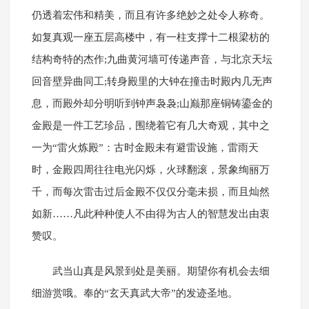
仍透着宏伟和精美，而且有许多绝妙之处令人称奇。
如复真观一座五层高楼中，有一柱支撑十二根梁枋的
结构奇特的杰作;九曲黄河墙可传递声音，与北京天坛
回音壁异曲同工;转身殿里的大钟在撞击时殿内几无声
息，而殿外却分明听到钟声袅袅;山巅那座铜铸鎏金的
金殿是一件工艺珍品，围绕着它有几大奇观，其中之
一为“雷火炼殿”：古时金殿未有避雷设施，雷雨天
时，金殿四周往往电光闪烁，火球翻滚，景象绚丽万
千，而每次雷击过后金殿不仅仅分毫未损，而且灿然
如新……凡此种种使人不由得为古人的智慧发出由衷
赞叹。
武当山真是风景到处是美丽。期望你有机会去细
细游赏哦。奉的“玄天真武大帝”的发迹圣地。