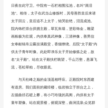
日夜在此守卫。中院有一石栏相围泓池，名叫"滴泪
池"。相传，太子在武当山修炼时，其母善胜皇后来请
太子回云，皇后追不上太子，恸哭欲绝，泪流成池。
院内饰栏崇台拱拥主殿，翠瓦朱墙，塗彩饰金，雕梁
画栋极为壮观，内供奉真武神像，三清神像，善男信
女奉献锦帛云匾挂满殿堂，香烟缭绕。后院"太子殿"内
供太子青年时像。此处即净乐太子开始修炼之处，故
名"太子殿"。站在太子殿扶栏眺望，千山万壑，悬瀑飞
流，苍松翠柏，尽收眼底。
与天柱峰之巅的金顶遥相呼应。正殿院时东西建
有道房。我们面前的藏经楼，临岩独立于崇台之上，
左循曲径石磴上攀，有小巧玲珑的高阁，内供有太子
童年塑像。站在观景楼，俯观深壑，曲涧流泉;众览群