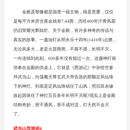
金殿及塑像都是国度一级文物，很是贵重，仅仅
是每平方米所含黄金就有7.44两，历经400年汗青风霜
仍旧荣耀光辉灿烂。关于金殿，有许多神奇的传说与
真实的故事。一盏油灯从明永乐十四年(1416年)点燃，
无论风多大，老是火苗熊熊，不摇不摆，长明不灭，
一向连续到此刻。600多年没有熄过一次。这盏神灯就
供奉在金殿的供桌上，它就是《西游记》中孙悟空参
拜武当山，向荡魔天尊玄武大帝告急的那颗定风仙珠
下的神灯。到底是定风仙珠镇住了山风，照旧其余缘
故起因保住了神灯五百多年长明不灭呢?现实上是金殿
结构奇妙，密不通风，形不成对流，灯天然不会灭
了。
武当山导游词4