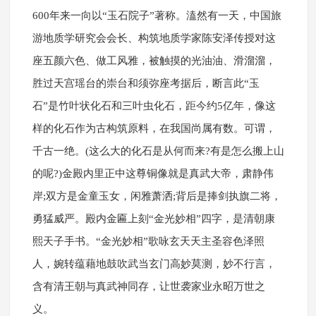
600年来一向以“玉石院子”著称。溘然有一天，中国旅
游地质学研究会会长、构筑地质学家陈安泽传授对这
座五颜六色、做工风雅，被触摸的光油油、滑溜溜，
胜过天宫瑶台的崇台和须弥座考据后，断言此“玉
石”是竹叶状化石和三叶虫化石，距今约5亿年，像这
样的化石作为古构筑原料，在我国尚属有数。可谓，
千古一绝。(这么大的化石是从何而来?有是怎么搬上山
的呢?)金殿内里正中这尊铜像就是真武大帝，肃静伟
岸;双方是金童玉女，闲雅萧洒;背后是捧剑执旗二将，
勇猛威严。殿内金匾上刻“金光妙相”四字，是清朝康
熙天子手书。“金光妙相”歌咏玄天天主圣容色泽照
人，婉转蕴藉地鼓吹武当玄门高妙莫测，妙不行言，
含有清王朝与真武神同存，让世袭家业永昭万世之
义。