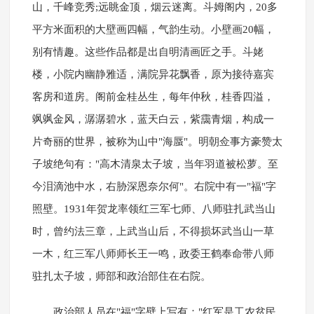
山，千峰竞秀;远眺金顶，烟云迷离。斗姆阁内，20多
平方米面积的大壁画四幅，气韵生动。小壁画20幅，
别有情趣。这些作品都是出自明清画匠之手。斗姥
楼，小院内幽静雅适，满院异花飘香，原为接待嘉宾
客房和道房。阁前金桂丛生，每年仲秋，桂香四溢，
飒飒金风，潺潺碧水，蓝天白云，紫靄青烟，构成一
片奇丽的世界，被称为山中"海蜃"。明朝佥事方豪赞太
子坡绝句有："高木清泉太子坡，当年羽道被松萝。至
今泪滴池中水，右胁深恩奈尔何"。右院中有一"福"字
照壁。1931年贺龙率领红三军七师、八师驻扎武当山
时，曾约法三章，上武当山后，不得损坏武当山一草
一木，红三军八师师长王一鸣，政委王鹤奉命带八师
驻扎太子坡，师部和政治部住在右院。
政治部人员在"福"字壁上写有："红军是工农贫民