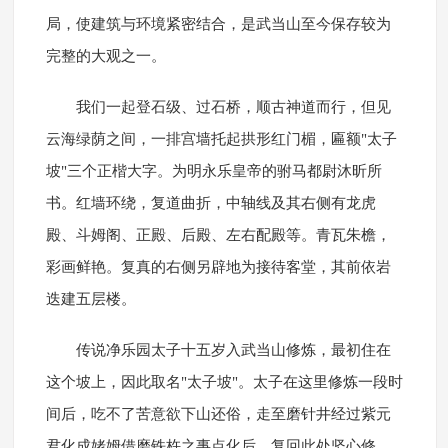
局，使建筑与环境紧密结合，是武当山至今保存较为
完整的大观之一。
我们一起登石级、过石桥，顺古神道而行，但见
云海绿荫之间，一排宫墙托起拱形红门楣，匾额"太子
坡"三个正楷大字。为明永乐皇帝的驸马都尉沐昕所
书。红墙环绕，复道曲折，中轴线及其右侧有龙虎
殿、斗姆阁、正殿、后殿、左右配殿等。青瓦朱檐，
彩画鲜艳。复真的右侧另辟地为接待客堂，其前依岩
迭建五层楼。
传说净乐园太子十五岁入武当山修炼，最初住在
这个坡上，因此取名"太子坡"。太子在这里修炼一段时
间后，吃不了苦意欲下山还俗，走至磨针井经过紫元
君化成姥姆借磨铁杵之事点化后，复回此处坚心修