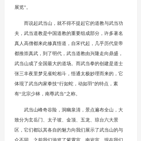
展览”。
而说起武当山，就不得不提起它的道教与武当功
夫，武当道教是中国道教的重要组成部分，许多著名
真人高僧都来此修真悟道，自宋代起，几乎历代皇帝
都推崇真武，到了明代，武当道教由兴隆走向鼎盛，
武当山成了全国最大的道场。而武当拳的创建是道士
张三丰夜里梦见雀蛇相斗，悟通太极妙理而来的，它
体现了武当内家拳技“行如蛇，动如羽”的特点，素
有“北宗少林，南尊武当”之称。
武当山峰奇谷险，洞幽泉清，景点遍布全山，大
致分为玄岳门、太子坡、金顶、五龙、琼台六大景
区，它们都以其各自的魅力向我们展示了武当山的与
众不同。之前我们游览了紫霄宫、南岩宫，现在我们