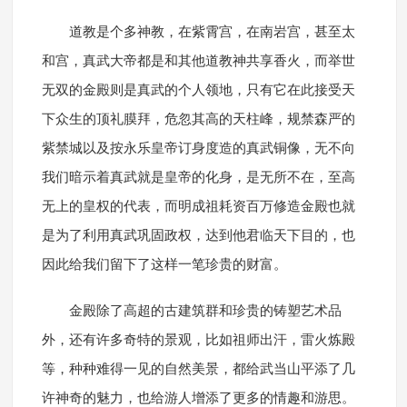
道教是个多神教，在紫霄宫，在南岩宫，甚至太
和宫，真武大帝都是和其他道教神共享香火，而举世
无双的金殿则是真武的个人领地，只有它在此接受天
下众生的顶礼膜拜，危忽其高的天柱峰，规禁森严的
紫禁城以及按永乐皇帝订身度造的真武铜像，无不向
我们暗示着真武就是皇帝的化身，是无所不在，至高
无上的皇权的代表，而明成祖耗资百万修造金殿也就
是为了利用真武巩固政权，达到他君临天下目的，也
因此给我们留下了这样一笔珍贵的财富。
金殿除了高超的古建筑群和珍贵的铸塑艺术品
外，还有许多奇特的景观，比如祖师出汗，雷火炼殿
等，种种难得一见的自然美景，都给武当山平添了几
许神奇的魅力，也给游人增添了更多的情趣和游思。