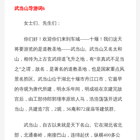
武当山导游词6
女士们、先生们：
你们好！欢迎你们来到车城——十堰！我们这天
将要游览的是道教圣地——武当山。武当山又名太和
山，相传为上古玄武得道飞升之地，有“非真武不足当
之”之谓，故名，是著名的道教圣地，也是国家重点风
景名胜区。武当山位于湖北十堰市丹江口市，它最早
的寺观为唐代所建，明永乐年间，明成祖在京建完故
宫后，由工部侍郎郭瑾率原班人马，浩浩荡荡开进武
当山，共建造7宫，2观，36庵和72崖庙等建筑群。
武当山，自古以来就是天下名山。它在湖北省北
部，北通秦岭，南接巴山，连绵起伏，纵横400多公