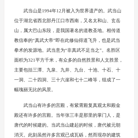
武当山是1994年12月被入为世界遗产的。武当山
位于湖北省西北部丹江口市西南，又名太和山、玄岳
山，属大巴山东段，是我国著名的道教圣地。相传道
教信奉的“真武大帝”即在此修仙得道飞升，也是武当
拳术的发源地。武当意为“非真武不足当之”。名胜区
面积为321平方千米，有众多的自然胜景和人文胜景，
主要包括三潭、九泉、九井、九台、十池、十石、十
一洞、二十四洞、三十六崖和七十二峰等，组成了一
幅瑰丽无比的风景。
武当山有许多的宫殿，有紫霄殿复真观太和殿金
殿还有许多的宫殿。当年张三丰是那里的掌门人，是
唐代的时候建的。当武当山建起的时候，唐代被元朝
消灭。此刻虽然许多宫观已成瓦砾，然而现存的建筑