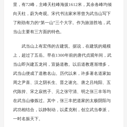
里，有72峰，主峰天柱峰海拔1612米，其余各峰均倾
向天柱，蔚为奇观。宋代书法家米芾曾为武当山写下
了刚劲有力的“第一山”三个大字。作为旅游胜地，武
当山主要有三方面的特色。
武当山上有宏伟的古建筑。据说，在建筑的规模
上，超过了五岳。早在1300年前的唐代贞观年间，武
当山即兴建五龙祠，宣扬道教。以后道教逐渐增多，
武当山便成了道教名山。历代以来，许多著名道家如
周之尹喜、汉之阴长生、晋之谢允、唐之吕纯阳、五
代陈抟、宋之寂然子、元之张守清、明之张三丰等均
在武当山修炼过。其中，张三丰把道家的太极阴阳与
武功相结合，以静制动，以柔克刚，创立武当拳派，
一时名振天下。