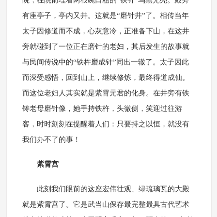
院，在院前埋着两根碗口粗的“铁针”乌黑光亮。殿旁
有座亭子，亭内又井。这就是“磨针井”了。相传当年
太子因修道而不成，心灰意冷，正准备下山，在这井
旁就碰到了一位正在磨针的老妇，其后发生的故事就
与民间传说中的“铁杵磨成针”同出一辙了。太子因此
而深受感悟，回到山上，继续修炼，最终得道成仙。
而这位老妇人其实就是紫霄元君的化身。在井旁有铁
铸老母磨针像，她手持铁杵，头微侧，笑迎过往游
客，时时刻刻在提醒着人们：只要持之以恒，就没有
我们办不了的事！
紫霄宫
此刻我们眼前的这座宏伟壮观、绿琉璃瓦的大殿
就是紫霄宫了。它是武当山保存最完整最具古代艺术