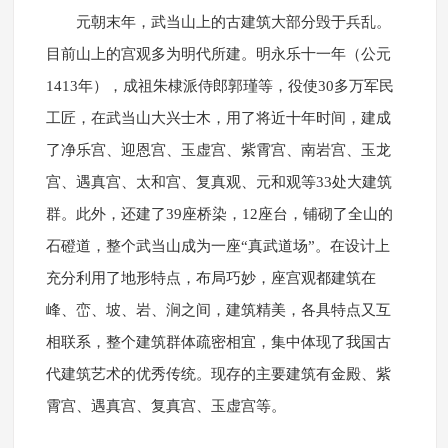
元朝末年，武当山上的古建筑大部分毁于兵乱。
目前山上的宫观多为明代所建。明永乐十一年（公元
1413年），成祖朱棣派侍郎郭瑾等，役使30多万军民
工匠，在武当山大兴士木，用了将近十年时间，建成
了净乐宫、迎恩宫、玉虚宫、紫霄宫、南岩宫、玉龙
宫、遇真宫、太和宫、复真观、元和观等33处大建筑
群。此外，还建了39座桥染，12座台，铺砌了全山的
石磴道，整个武当山成为一座“真武道场”。在设计上
充分利用了地形特点，布局巧妙，座宫观都建筑在
峰、峦、坡、岩、涧之间，建筑精美，各具特点又互
相联系，整个建筑群体疏密相宜，集中体现了我国古
代建筑艺术的优秀传统。现存的主要建筑有金殿、紫
霄宫、遇真宫、复真宫、玉虚宫等。