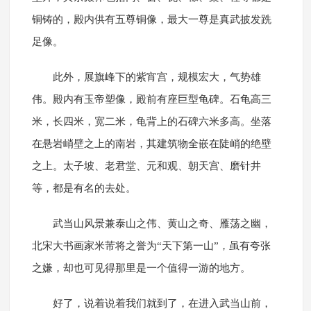
铜铸的，殿内供有五尊铜像，最大一尊是真武披发跣
足像。
此外，展旗峰下的紫宵宫，规模宏大，气势雄
伟。殿内有玉帝塑像，殿前有座巨型龟碑。石龟高三
米，长四米，宽二米，龟背上的石碑六米多高。坐落
在悬岩峭壁之上的南岩，其建筑物全嵌在陡峭的绝壁
之上。太子坡、老君堂、元和观、朝天宫、磨针井
等，都是有名的去处。
武当山风景兼泰山之伟、黄山之奇、雁荡之幽，
北宋大书画家米芾将之誉为“天下第一山”，虽有夸张
之嫌，却也可见得那里是一个值得一游的地方。
好了，说着说着我们就到了，在进入武当山前，