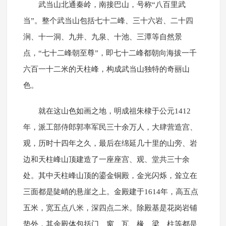
武当山北通秦岭，南接巴山，号称“八百里武
当”。整个武当山包括七十二峰、三十六岩、二十四
涧、十一洞、九井、九泉、十池、三潭等自然景
点，“七十二峰朝至尊”，即七十二峰都朝向海拔一千
六百一十二米的天柱峰，构成武当山独特的奇丽山
色。
就在这山色如画之地，明成祖朱棣于公元1412
年，派工部侍郎郭率军民三十余万人，大肆营造宫、
观，历时十四年之久，最后在绵延几十里的山旁、岩
边和天柱峰山顶建造了一座座宫、观、堂共三十余
处。其中天柱峰山顶的鎏金铜殿，金光闪烁，耸立在
三面都是陡峭的悬崖之上。金殿建于1614年，高五点
五米，宽五点八米，深四点二米。除殿基是花岗岩铺
垫外，其余殿体包括门、窗、瓦、椽、梁、柱等都是