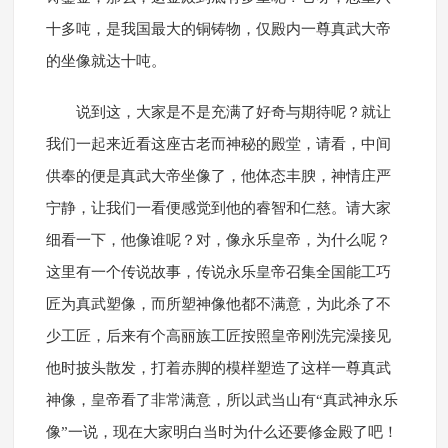
十多吨，是我国最大的铜铸物，仅殿内一尊真武大帝
的坐像就达十吨。
说到这，大家是不是充满了好奇与期待呢？就让
我们一起来近看这座古老而神秘的殿堂，请看，中间
供奉的便是真武大帝坐像了，他体态丰腴，神情庄严
宁静，让我们一看便感觉到他的睿智和仁慈。请大家
细看一下，他像谁呢？对，像永乐皇帝，为什么呢？
这里有一个传说故事，传说永乐皇帝召集全国能工巧
匠为真武塑像，而所塑神像他都不满意，为此杀了不
少工匠，后来有个高丽族工匠按照皇帝刚洗完澡接见
他时披头散发，打着赤脚的模样塑造了这样一尊真武
神像，皇帝看了非常满意，所以武当山有“真武神永乐
像”一说，现在大家明白当时为什么还要修金殿了吧！