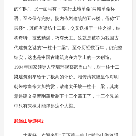
的军队"。另一面写有："实行土地革命"两幅革命标
语，至今保存完好。院内依岩建筑的五云楼，俗称"五
层楼"，其间有梁坊十二根，交叉迭搁于一柱之撑，结
构奇特，技艺精湛，巧夺天工。这就是被称为我国古
代建筑之谜的"一柱十二梁"。至今历经数百年，仍完整
结实，这也是中国古建筑史在力学上的一大创造。
1994年国家领导人李瑞环视察武当山时，对一柱十二
梁建筑创举给予了极高的评价。相传清乾隆皇帝对明
朝朱棣皇帝大加赞赏，敕建太子坡一柱十二梁，其寓
意是建文皇帝削藩后剩下十三个藩王了，十三个兄弟
中只有朱棣才能撑起这个大梁。
武当山导游词2
大家好，欢迎来到“天下第一仙山”武当山游览观