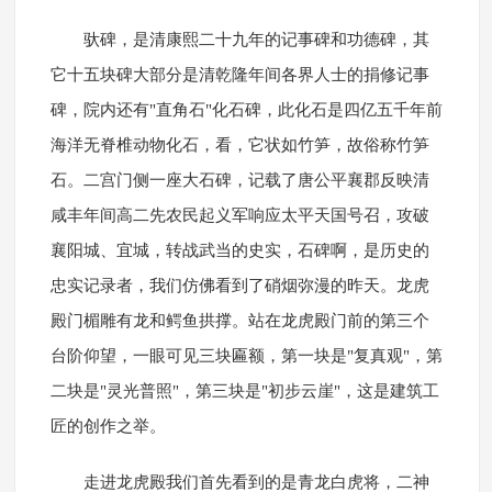
驮碑，是清康熙二十九年的记事碑和功德碑，其
它十五块碑大部分是清乾隆年间各界人士的捐修记事
碑，院内还有"直角石"化石碑，此化石是四亿五千年前
海洋无脊椎动物化石，看，它状如竹笋，故俗称竹笋
石。二宫门侧一座大石碑，记载了唐公平襄郡反映清
咸丰年间高二先农民起义军响应太平天国号召，攻破
襄阳城、宜城，转战武当的史实，石碑啊，是历史的
忠实记录者，我们仿佛看到了硝烟弥漫的昨天。龙虎
殿门楣雕有龙和鳄鱼拱撑。站在龙虎殿门前的第三个
台阶仰望，一眼可见三块匾额，第一块是"复真观"，第
二块是"灵光普照"，第三块是"初步云崖"，这是建筑工
匠的创作之举。
走进龙虎殿我们首先看到的是青龙白虎将，二神