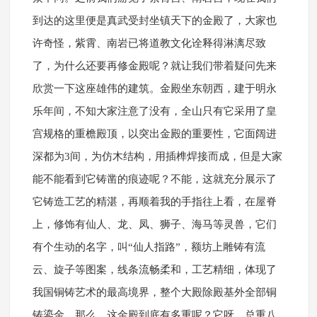
到达的这里便是真武受封坐镇天下的金殿了，大家也
许奇怪，紫霄、南岩已将道教文化诠释得淋漓尽致
了，为什么还要再修金殿呢？就让我们带着疑问先来
欣赏一下这座雄伟的建筑。金殿坐东朝西，建于明永
乐年间，不知大家注意了没有，全山只有它采用了皇
宫规格的重檐殿顶，以突出金殿的重要性，它面阔进
深都为3间，为仿木结构，用插榫焊接而成，但是大家
能不能看到它铸凿的痕迹呢？不能，这就充分展示了
它铸造工艺的精湛，再顺着我的手指往上看，在屋脊
上，修饰有仙人、龙、凤、狮子、海马等灵兽，它们
有个生动的名字，叫“仙人指路”，额坊上雕铸有流
云、旋子等图案，线条流畅柔和，工艺精细，体现了
我国铜铸艺术的最高境界，整个大殿除殿基外全部铜
铸鎏金，那么，这金殿到底有多重呢？它呀，总重八