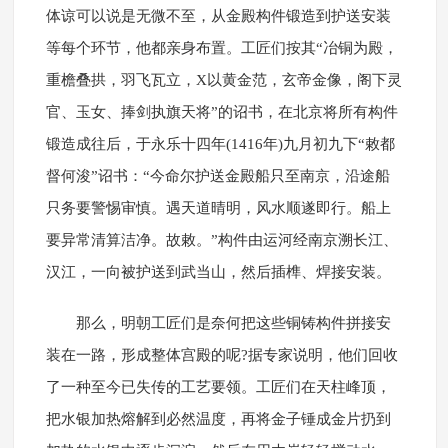
体谅可以说是无微不至，从金殿构件锻造到护送安装
等每个环节，他都亲身布置。工匠们按其“冶铜为殿，
重檐叠拱，羽飞瓦立，X以黄金范，玄帝金像，阁下灵
官、玉女、捧剑执旗天将”的诏书，在北京将所有构件
锻造成往后，于永乐十四年(1416年)九月初九下“敕都
督何浚”诏书：“今命尔护送金殿船只至南京，沿途船
只务要警惕审慎。遇天道晴明，风水顺遂即行。船上
要异常清算洁净。故敕。”构件由运河经南京溯长江、
汉江，一向被护送到武当山，然后插榫、焊接安装。
那么，明朝工匠们是奈何把这些铜铸构件拼接安
装在一路，形成整体宫殿的呢?据专家说明，他们回收
了一种至今已失传的工艺要领。工匠们在天柱峰顶，
把水银加热熔解到必然温度，再将金子锤成金片扔到