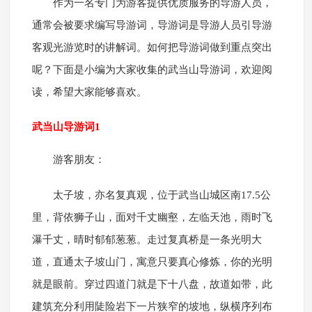
作为一名专门为游客提供优质服务的导游人员，
通常会被要求编写导游词，导游词是导游人员引导游
客观光游览时的讲解词。如何把导游词做到重点突出
呢？下面是小编为大家收集的武当山导游词，欢迎阅
读，希望大家能够喜欢。
武当山导游词1
游客朋友：
太子坡，亦名复真观，位于武当山城区南17.5公
里，背依狮子山，面对千丈幽壑，左临天池，雨时飞
瀑千丈，晴时郁郁葱葱。走过复真桥是一条光明大
道，直通太子坡山门，寓意只要真心修炼，你的光明
就是眼前。穿过四道门就是下十八盘，故道如带，此
建筑充分利用陡险岩下一片狭窄的坡地，纵横序列布