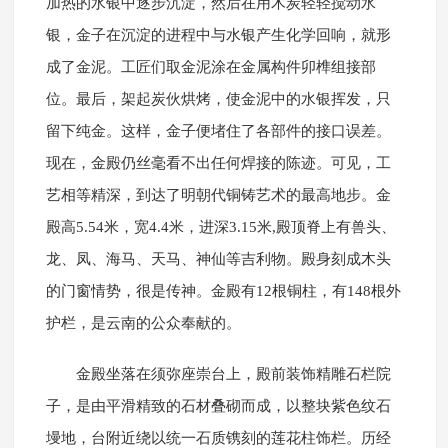
加热的水银中逐步沉淀，然后在用木炭轻轻搅动水
银，金子在沉淀的进程中与水银产生化学回响，就形
成了金泥。工匠们取金泥涂在金属构件卯榫组接部
位。最后，架起炭伙烘烤，使金泥中的水银挥发，只
留下纯金。这样，金子便堵住了各部件的接口误差。
现在，金殿仍丝毫看不出任何焊接的陈迹。可见，工
艺相等精深，到达了明朝代铜铸艺术的最高地步。金
殿高5.54米，宽4.4米，进深3.15米,殿顶脊上有兽头、
龙、凤、海马、天马、神仙等吉利物。殿身刻成木头
的门窗情势，很是传神。金殿有12根铜柱，有148根外
护栏，是云南的公众奉献的。
金殿坐落在须弥座崇台上，殿前装饰精雕石栏院
子，是由平滑精致的石材叠砌而成，以整块紫色纹石
墁地，台附近绕以统一石质镌刻的莲花柱饰栏。历经