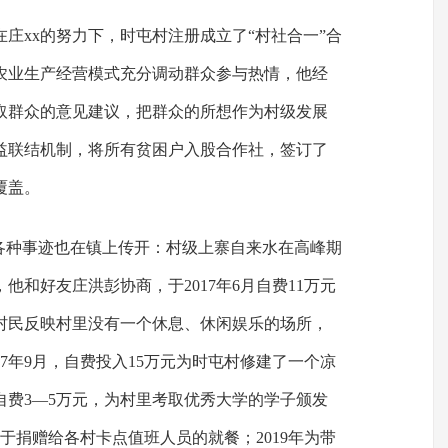
庄xx的努力下，时屯村注册成立了“村社合一”合
的农业生产经营模式充分调动群众参与热情，他经
取群众的意见建议，把群众的所想作为村级发展
益联结机制，将所有贫困户入股合作社，签订了
覆盖。
的各种事迹也在镇上传开：村级上寨自来水在高峰期
他和好友庄洪彭协商，于2017年6月自费11万元
村民反映村里没有一个休息、休闲娱乐的场所，
17年9月，自费投入15万元为时屯村修建了一个凉
会自费3—5万元，为村里考取优秀大学的学子颁发
于捐赠给各村卡点值班人员的就餐；2019年为带