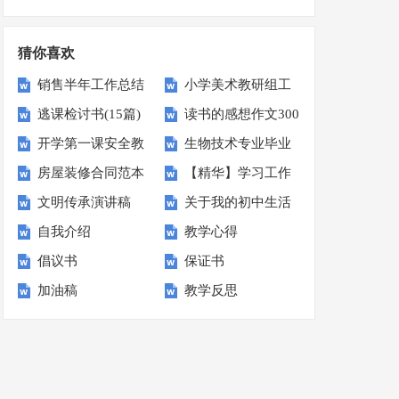
锦15篇
集15篇
猜你喜欢
销售半年工作总结
小学美术教研组工
逃课检讨书(15篇)
读书的感想作文300
(15篇)
作计划15篇
开学第一课安全教
生物技术专业毕业
字汇编7篇
房屋装修合同范本
【精华】学习工作
育心得
生的求职信
文明传承演讲稿
关于我的初中生活
计划模板汇编六篇
自我介绍
教学心得
作文汇总7篇
倡议书
保证书
加油稿
教学反思