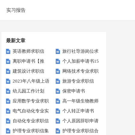
实习报告
最新文章
英语教师求职信
旅行社导游岗位求
离职申请书【推
个人加薪申请书15
职信
建筑设计求职信
网络技术专业求职
荐】
篇
2023年八年级上语
旅游专业求职信
信
幼儿园工作计划
保密申请书
文教学计划
应用数学专业求职
高一年级生物教师
【荐】
电气自动化专业实
个人转正申请书
信
教学计划
自动化专业求职信
个人原因辞职申请
习报告集锦14篇
【热】
护理专业求职信集
护理专业求职信合
书(15篇)