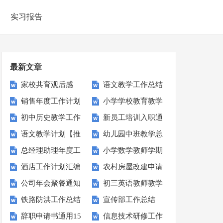
实习报告
最新文章
家校共育观后感
语文教学工作总结
销售年度工作计划
小学学校教育教学
(集锦15篇)
初中历史教学工作
新员工培训入职通
通用15篇
工作总结
语文教学计划【推
幼儿园中班教学总
总结
知
总经理助理年度工
小学数学教师学期
荐】
结15篇
酒店工作计划汇编
农村房屋改建申请
作计划11篇
教学总结
公司年会聚餐通知
初三英语教师教学
15篇
书
铁路防洪工作总结
宣传部工作总结
(15篇)
总结
辞职申请书通用15
信息技术研修工作