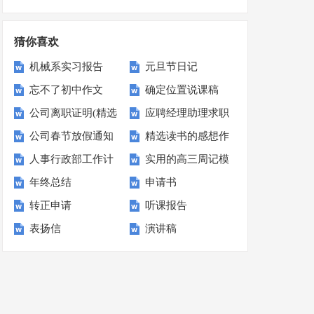
篇
计划
猜你喜欢
机械系实习报告
元旦节日记
忘不了初中作文
确定位置说课稿
公司离职证明(精选
应聘经理助理求职
公司春节放假通知
精选读书的感想作
15篇)
信
人事行政部工作计
实用的高三周记模
合集15篇
文集锦十篇
年终总结
申请书
划
板汇编7篇
转正申请
听课报告
表扬信
演讲稿