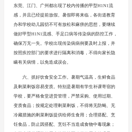
东莞、江门、广州都出现了校内传播的甲型H1N1流
感，并且已经提前放假。暑假即将来临，各街道教育
办和学校幼儿园切不可有放松和麻痹的思想，要继续
做好甲型H1N1流感、手足口病等传染病的防控工作，
确保万无一失。学校出现传染病病例要及时上报，并
按照疾控部门的要求进行隔离和消毒，不得向家长隐
瞒有关病情，以免造成误会。
六、抓好饮食安全工作。暑期气温高，生鲜食品
及剩菜剩饭容易变质。特别是暑期有学生补课寄宿的
学校，要严格食堂进货管理，严禁采购、使用过期、
变质食品；按规定处理剩菜剩饭，不得将无防蝇、无
冷藏措施的剩菜剩饭提供给师生食用；合理搭配、烹
饪食品，防止因搭配、烹饪不当造成食物中毒现象；