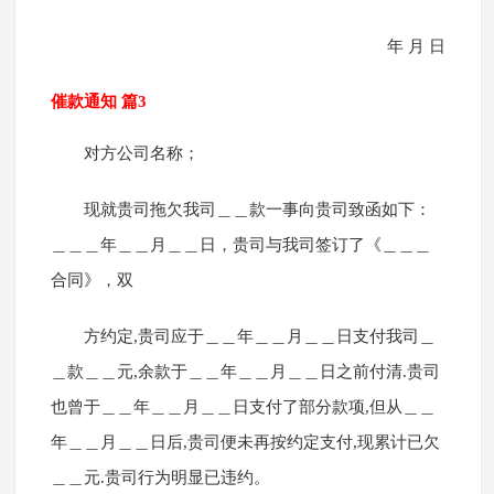
年 月 日
催款通知 篇3
对方公司名称；
现就贵司拖欠我司＿＿款一事向贵司致函如下：
＿＿＿年＿＿月＿＿日，贵司与我司签订了《＿＿＿
合同》，双
方约定,贵司应于＿＿年＿＿月＿＿日支付我司＿
＿款＿＿元,余款于＿＿年＿＿月＿＿日之前付清.贵司
也曾于＿＿年＿＿月＿＿日支付了部分款项,但从＿＿
年＿＿月＿＿日后,贵司便未再按约定支付,现累计已欠
＿＿元.贵司行为明显已违约。