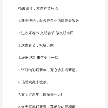
拓展阅读：欢度春节标语
1.新年伊始，向各行各业的建设者致敬
2.过欢乐春节 文明春节 做文明市民
3.欢度春节，祝福万家
4.辞旧迎新 来年更上一层
5.张灯结彩迎新年，齐心协力谱新篇。
6.瑞雪映兆丰稔岁。
7.文明过新年，快乐每一天!
8.欢天喜地迎新春，尊老爱幼促和谐!