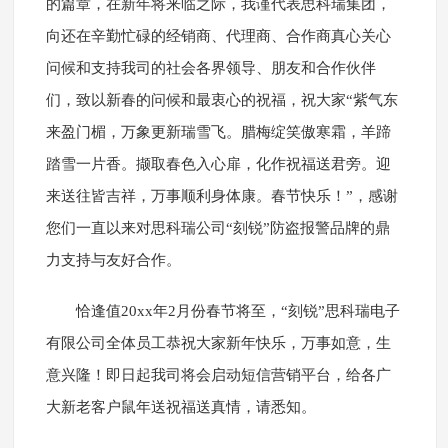
的篇章，在新年将来临之际，我谨代表思科瑞集团，
向还在辛勤忙碌的经销商、代理商、合作商真心关心
问候和支持我司的社会各界领导、朋友和合作伙伴
们，致以新春的问候和最衷心的祝福，祝大家“紫气东
来盈门楣，万象更新瑞雪飞。腊梅绽笑傲寒霜，羊蹄
踏雪一片香。撷取春色入心扉，化作祝福送君旁。迎
来送往皆吉祥，万事顺利身体康。春节快乐！”，感谢
您们一直以来对思科瑞公司“刻锐”防盗报警品牌的鼎
力支持与友好合作。
恰逢值20xx年2月份春节将至，“刻锐”思科瑞电子
有限公司全体员工恭祝大家新年快乐，万事如意，生
意兴隆！即日起我司将会启动短信营销平台，给各广
大新老客户鼠年送祝福送真情，请悉知。