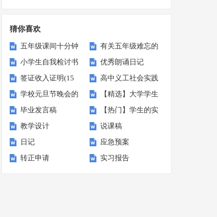
书
划
猜你喜欢
五年级课间十分钟
有关五年级难忘的
小学生自我检讨书
优秀朗诵日记
作文汇编五篇
一件事作文300字9
签证收入证明(15
高中义工社会实践
篇
学校元旦节晚会的
【精选】大学学生
篇)
报告(6篇)
毕业发言稿
【热门】学生的实
主持稿
实习报告范文汇总5
教学设计
说课稿
习报告范文集合五
篇
日记
应急预案
篇
转正申请
实习报告