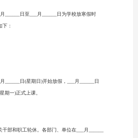
__月______日至___月______日为学校放寒假时
如下：
_____日(星期日)开始放假，___月______日
日(星期一)正式上课。
部和职工轮休。各部门、单位在___月______