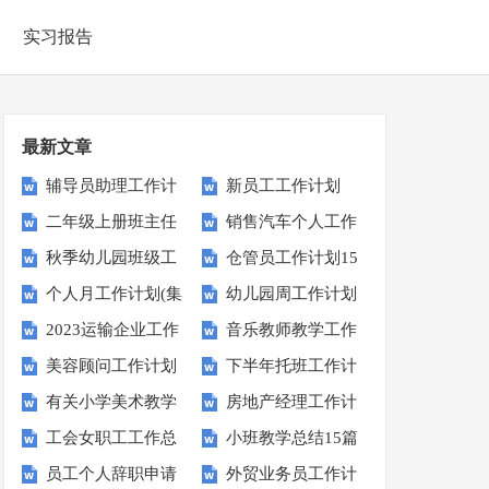
实习报告
最新文章
辅导员助理工作计
新员工工作计划
二年级上册班主任
销售汽车个人工作
划
秋季幼儿园班级工
仓管员工作计划15
工作计划
计划
个人月工作计划(集
幼儿园周工作计划
作计划
篇
2023运输企业工作
音乐教师教学工作
合15篇)
美容顾问工作计划
下半年托班工作计
计划
总结
有关小学美术教学
房地产经理工作计
划
工会女职工工作总
小班教学总结15篇
总结
划
员工个人辞职申请
外贸业务员工作计
结