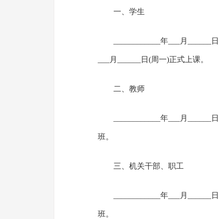
一、学生
____________年___月____
___月______日(周一)正式上课。
二、教师
____________年___月____
班。
三、机关干部、职工
____________年___月____
班。