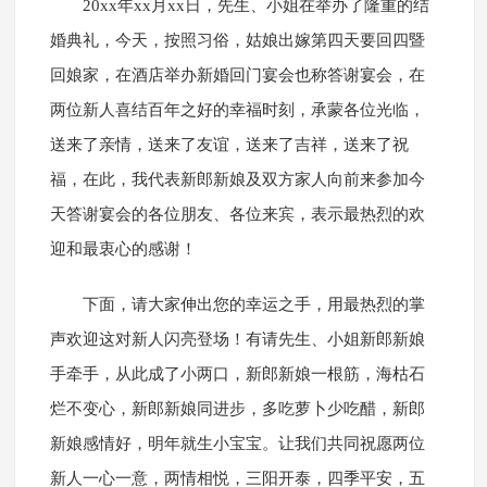
20xx年xx月xx日，先生、小姐在举办了隆重的结
婚典礼，今天，按照习俗，姑娘出嫁第四天要回四暨
回娘家，在酒店举办新婚回门宴会也称答谢宴会，在
两位新人喜结百年之好的幸福时刻，承蒙各位光临，
送来了亲情，送来了友谊，送来了吉祥，送来了祝
福，在此，我代表新郎新娘及双方家人向前来参加今
天答谢宴会的各位朋友、各位来宾，表示最热烈的欢
迎和最衷心的感谢！
下面，请大家伸出您的幸运之手，用最热烈的掌
声欢迎这对新人闪亮登场！有请先生、小姐新郎新娘
手牵手，从此成了小两口，新郎新娘一根筋，海枯石
烂不变心，新郎新娘同进步，多吃萝卜少吃醋，新郎
新娘感情好，明年就生小宝宝。让我们共同祝愿两位
新人一心一意，两情相悦，三阳开泰，四季平安，五