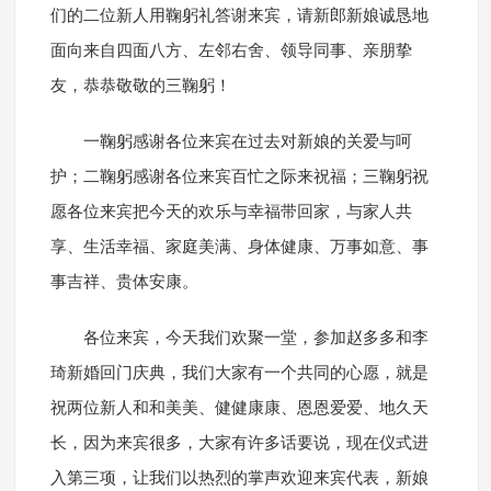
们的二位新人用鞠躬礼答谢来宾，请新郎新娘诚恳地
面向来自四面八方、左邻右舍、领导同事、亲朋挚
友，恭恭敬敬的三鞠躬！
一鞠躬感谢各位来宾在过去对新娘的关爱与呵
护；二鞠躬感谢各位来宾百忙之际来祝福；三鞠躬祝
愿各位来宾把今天的欢乐与幸福带回家，与家人共
享、生活幸福、家庭美满、身体健康、万事如意、事
事吉祥、贵体安康。
各位来宾，今天我们欢聚一堂，参加赵多多和李
琦新婚回门庆典，我们大家有一个共同的心愿，就是
祝两位新人和和美美、健健康康、恩恩爱爱、地久天
长，因为来宾很多，大家有许多话要说，现在仪式进
入第三项，让我们以热烈的掌声欢迎来宾代表，新娘