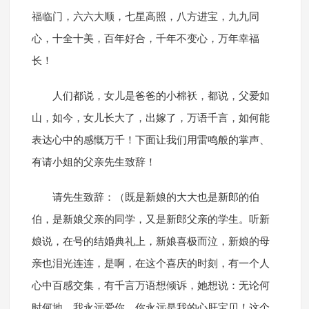
福临门，六六大顺，七星高照，八方进宝，九九同
心，十全十美，百年好合，千年不变心，万年幸福
长！
人们都说，女儿是爸爸的小棉袄，都说，父爱如
山，如今，女儿长大了，出嫁了，万语千言，如何能
表达心中的感慨万千！下面让我们用雷鸣般的掌声、
有请小姐的父亲先生致辞！
请先生致辞：（既是新娘的大大也是新郎的伯
伯，是新娘父亲的同学，又是新郎父亲的学生。听新
娘说，在号的结婚典礼上，新娘喜极而泣，新娘的母
亲也泪光连连，是啊，在这个喜庆的时刻，有一个人
心中百感交集，有千言万语想倾诉，她想说：无论何
时何地，我永远爱你，你永远是我的心肝宝贝！这个