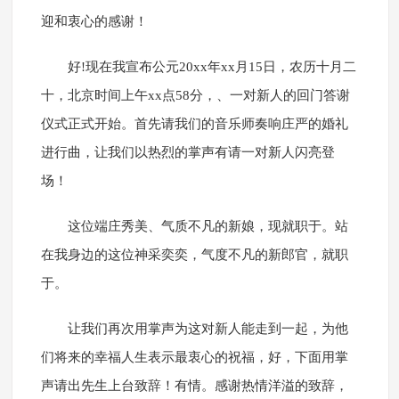
迎和衷心的感谢！
好!现在我宣布公元20xx年xx月15日，农历十月二
十，北京时间上午xx点58分，、一对新人的回门答谢
仪式正式开始。首先请我们的音乐师奏响庄严的婚礼
进行曲，让我们以热烈的掌声有请一对新人闪亮登
场！
这位端庄秀美、气质不凡的新娘，现就职于。站
在我身边的这位神采奕奕，气度不凡的新郎官，就职
于。
让我们再次用掌声为这对新人能走到一起，为他
们将来的幸福人生表示最衷心的祝福，好，下面用掌
声请出先生上台致辞！有情。感谢热情洋溢的致辞，