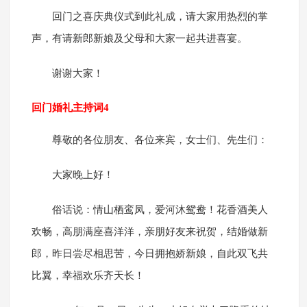
回门之喜庆典仪式到此礼成，请大家用热烈的掌
声，有请新郎新娘及父母和大家一起共进喜宴。
谢谢大家！
回门婚礼主持词4
尊敬的各位朋友、各位来宾，女士们、先生们：
大家晚上好！
俗话说：情山栖鸾凤，爱河沐鸳鸯！花香酒美人
欢畅，高朋满座喜洋洋，亲朋好友来祝贺，结婚做新
郎，昨日尝尽相思苦，今日拥抱娇新娘，自此双飞共
比翼，幸福欢乐齐天长！