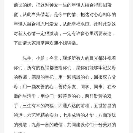
前世的缘、把这对钟爱一生的年轻人结合得甜甜蜜
蜜，从此白头偕老。是今生的情、把这对心心相印的
年轻人融合得恩恩爱爱，从此幸福永恒。此时此刻这
对新人心情一定很激动，一定有许多心里话要表达，
下面请大家用掌声欢迎小姐讲话。
先生、小姐：今天，现场所有人的目光都注视着
你们，所有的祝福都送给你们，愿你们能够牢记父母
的教诲，亲朋的重托，用一颗感恩的心，回报双方父
母；用一颗友善的心，善待亲友、同学、同事。在今
后的生活里，用你们一颗善良的心，两只勤劳的双
手，三生有幸的鸿福，四通八达的前程，五世皆昌的
鸿运，六艺皆精的实力，七步成诗的才华，八面玲珑
的机敏，九鼎一言的诚信，共同建设你们十分美好的