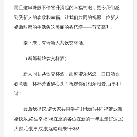
而且这串珠般不停冒升涌起的幸福气泡，更令我们感
到受新人的欢欣和幸福。让我们共同的祝愿二位新人
婚后甜蜜的生活象这美丽的香槟塔――节节高升。
接下来，有请新人共饮交杯酒。
（新郎新娘饮交杯酒）
新人同甘共饮交杯酒，甜蜜蜜乐悠悠，口口酒香
春意暖，杯杯芳香醉心头！祝愿你们相亲相爱,百事和
谐！
最后我提议,请大家共同举杯,让我们共同祝贺xx新
婚快乐,终生幸福!祝在座的各位在新的一年里走好运,发
大财,心想事成,想啥啥就来!干杯!