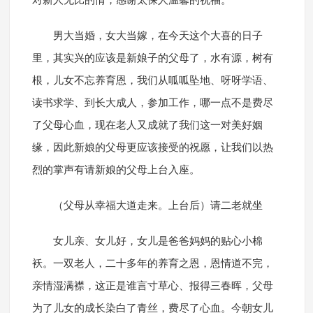
对新人无比的情，感谢太保人温馨的祝福。
男大当婚，女大当嫁，在今天这个大喜的日子
里，其实兴的应该是新娘子的父母了，水有源，树有
根，儿女不忘养育恩，我们从呱呱坠地、呀呀学语、
读书求学、到长大成人，参加工作，哪一点不是费尽
了父母心血，现在老人又成就了我们这一对美好姻
缘，因此新娘的父母更应该接受的祝愿，让我们以热
烈的掌声有请新娘的父母上台入座。
（父母从幸福大道走来。上台后）请二老就坐
女儿亲、女儿好，女儿是爸爸妈妈的贴心小棉
袄。一双老人，二十多年的养育之恩，恩情道不完，
亲情湿满襟，这正是谁言寸草心、报得三春晖，父母
为了儿女的成长染白了青丝，费尽了心血。今朝女儿