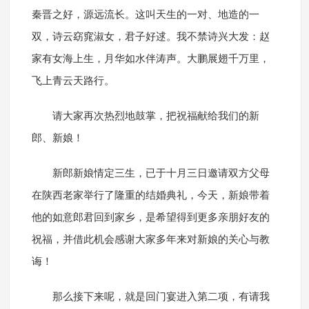
秦晋之好，源远流长。这叫天生的一对、地造的一
双，诗云窈窕淑女，君子好逑。我不禁诗兴大发：赵
家有女海上生，月华如水伴涛声。大鹏展翅千万里，
飞上青云天路行。
请大家再次热烈地鼓掌，把祝福献给我们的新
郎、新娘！
新郎新娘情定三生，已于十月三日邀请双方父母
在陕西老家举行了隆重的结婚典礼，今天，新娘带着
他的如意郎君回到家乡，是希望得到更多亲朋好友的
祝福，并借此机会感谢大家多年来对新娘的关心与教
诲！
那么接下来呢，就是回门宴进入第二项，有请我