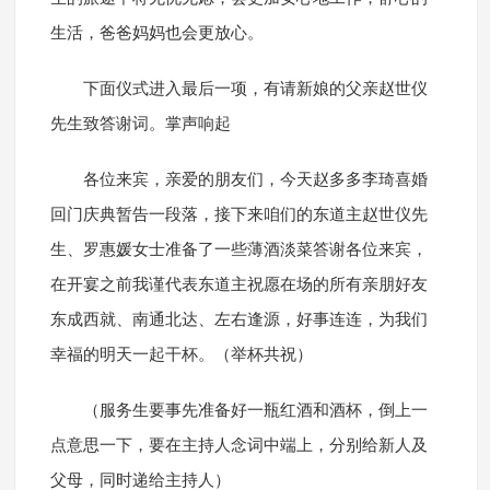
生活，爸爸妈妈也会更放心。
下面仪式进入最后一项，有请新娘的父亲赵世仪
先生致答谢词。掌声响起
各位来宾，亲爱的朋友们，今天赵多多李琦喜婚
回门庆典暂告一段落，接下来咱们的东道主赵世仪先
生、罗惠媛女士准备了一些薄酒淡菜答谢各位来宾，
在开宴之前我谨代表东道主祝愿在场的所有亲朋好友
东成西就、南通北达、左右逢源，好事连连，为我们
幸福的明天一起干杯。（举杯共祝）
（服务生要事先准备好一瓶红酒和酒杯，倒上一
点意思一下，要在主持人念词中端上，分别给新人及
父母，同时递给主持人）