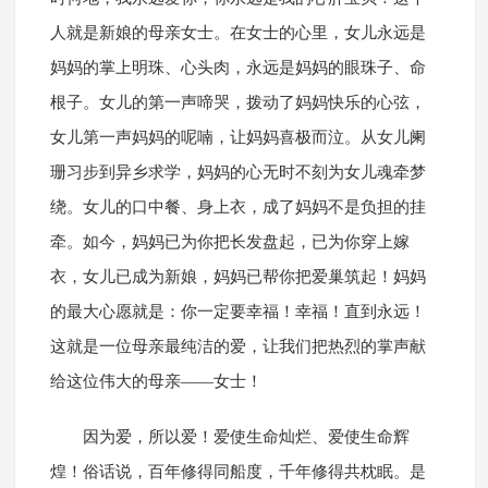
人就是新娘的母亲女士。在女士的心里，女儿永远是
妈妈的掌上明珠、心头肉，永远是妈妈的眼珠子、命
根子。女儿的第一声啼哭，拨动了妈妈快乐的心弦，
女儿第一声妈妈的呢喃，让妈妈喜极而泣。从女儿阑
珊习步到异乡求学，妈妈的心无时不刻为女儿魂牵梦
绕。女儿的口中餐、身上衣，成了妈妈不是负担的挂
牵。如今，妈妈已为你把长发盘起，已为你穿上嫁
衣，女儿已成为新娘，妈妈已帮你把爱巢筑起！妈妈
的最大心愿就是：你一定要幸福！幸福！直到永远！
这就是一位母亲最纯洁的爱，让我们把热烈的掌声献
给这位伟大的母亲——女士！
因为爱，所以爱！爱使生命灿烂、爱使生命辉
煌！俗话说，百年修得同船度，千年修得共枕眠。是