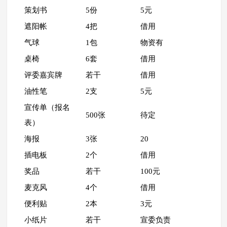
策划书
5份
5元
遮阳帐
4把
借用
气球
1包
物资有
桌椅
6套
借用
评委嘉宾牌
若干
借用
油性笔
2支
5元
宣传单（报名
500张
待定
表）
海报
3张
20
插电板
2个
借用
奖品
若干
100元
麦克风
4个
借用
便利贴
2本
3元
小纸片
若干
宣委负责