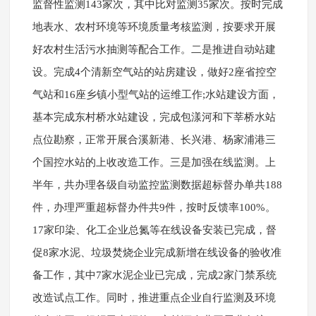
监督性监测143家次，其中比对监测35家次。按时完成
地表水、农村环境等环境质量考核监测，按要求开展
好农村生活污水抽测等配合工作。二是推进自动站建
设。完成4个清新空气站的站房建设，做好2座省控空
气站和16座乡镇小型气站的运维工作;水站建设方面，
基本完成东村桥水站建设，完成包漾河和下莘桥水站
点位勘察，正常开展合溪新港、长兴港、杨家浦港三
个国控水站的上收改造工作。三是加强在线监测。上
半年，共办理各级自动监控监测数据超标督办单共188
件，办理严重超标督办件共9件，按时反馈率100%。
17家印染、化工企业总氮等在线设备安装已完成，督
促8家水泥、垃圾焚烧企业完成新增在线设备的验收准
备工作，其中7家水泥企业已完成，完成2家门禁系统
改造试点工作。同时，推进重点企业自行监测及环境