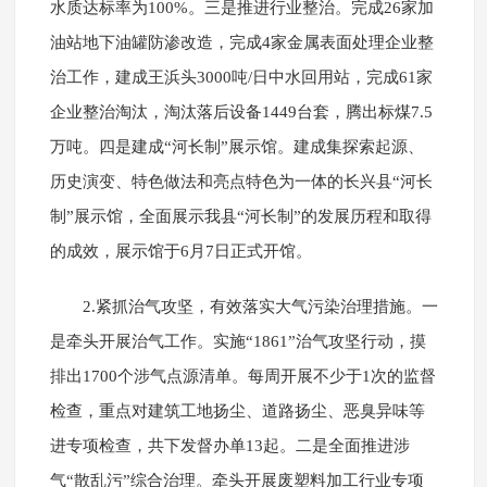
水质达标率为100%。三是推进行业整治。完成26家加
油站地下油罐防渗改造，完成4家金属表面处理企业整
治工作，建成王浜头3000吨/日中水回用站，完成61家
企业整治淘汰，淘汰落后设备1449台套，腾出标煤7.5
万吨。四是建成“河长制”展示馆。建成集探索起源、
历史演变、特色做法和亮点特色为一体的长兴县“河长
制”展示馆，全面展示我县“河长制”的发展历程和取得
的成效，展示馆于6月7日正式开馆。
2.紧抓治气攻坚，有效落实大气污染治理措施。一
是牵头开展治气工作。实施“1861”治气攻坚行动，摸
排出1700个涉气点源清单。每周开展不少于1次的监督
检查，重点对建筑工地扬尘、道路扬尘、恶臭异味等
进专项检查，共下发督办单13起。二是全面推进涉
气“散乱污”综合治理。牵头开展废塑料加工行业专项