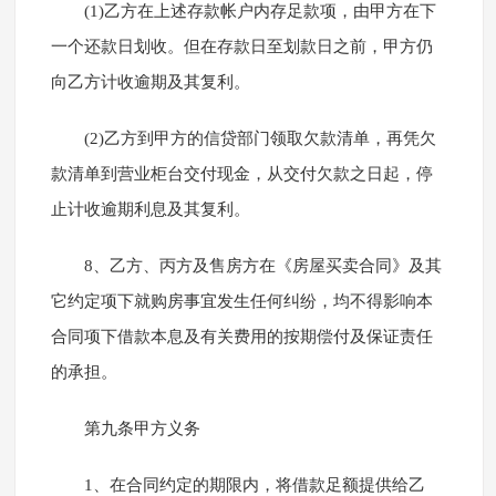
(1)乙方在上述存款帐户内存足款项，由甲方在下
一个还款日划收。但在存款日至划款日之前，甲方仍
向乙方计收逾期及其复利。
(2)乙方到甲方的信贷部门领取欠款清单，再凭欠
款清单到营业柜台交付现金，从交付欠款之日起，停
止计收逾期利息及其复利。
8、乙方、丙方及售房方在《房屋买卖合同》及其
它约定项下就购房事宜发生任何纠纷，均不得影响本
合同项下借款本息及有关费用的按期偿付及保证责任
的承担。
第九条甲方义务
1、在合同约定的期限内，将借款足额提供给乙