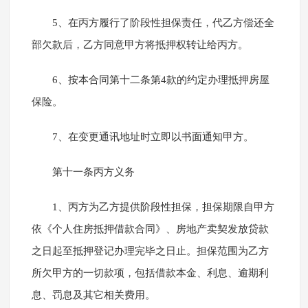
5、在丙方履行了阶段性担保责任，代乙方偿还全
部欠款后，乙方同意甲方将抵押权转让给丙方。
6、按本合同第十二条第4款的约定办理抵押房屋
保险。
7、在变更通讯地址时立即以书面通知甲方。
第十一条丙方义务
1、丙方为乙方提供阶段性担保，担保期限自甲方
依《个人住房抵押借款合同》、房地产卖契发放贷款
之日起至抵押登记办理完毕之日止。担保范围为乙方
所欠甲方的一切款项，包括借款本金、利息、逾期利
息、罚息及其它相关费用。