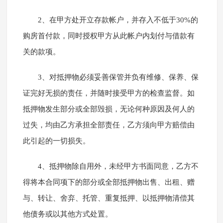
2、在甲方处开立存款帐户，并存入不低于30%的
购房首付款，同时授权甲方从此帐户内划付与借款有
关的款项。
3、对抵押物必须妥善保管并负有维修、保养、保
证完好无损的责任，并随时接受甲方的检查监督。如
抵押物发生部分或全部毁损，无论何种原因及何人的
过失，均由乙方承担全部责任，乙方须向甲方赔偿由
此引起的一切损失。
4、抵押物除自用外，未经甲方书面同意，乙方不
得将本合同项下的部分或全部抵押物出售、出租、赠
与、转让、舍弃、托管、重复抵押、以抵押物清偿其
他债务或以其他方式处置。