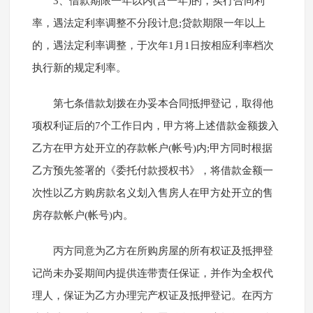
3、借款期限一年以内(含一年)的，实行合同利
率，遇法定利率调整不分段计息;贷款期限一年以上
的，遇法定利率调整，于次年1月1日按相应利率档次
执行新的规定利率。
第七条借款划拨在办妥本合同抵押登记，取得他
项权利证后的7个工作日内，甲方将上述借款金额拨入
乙方在甲方处开立的存款帐户(帐号)内;甲方同时根据
乙方预先签署的《委托付款授权书》，将借款金额一
次性以乙方购房款名义划入售房人在甲方处开立的售
房存款帐户(帐号)内。
丙方同意为乙方在所购房屋的所有权证及抵押登
记尚未办妥期间内提供连带责任保证，并作为全权代
理人，保证为乙方办理完产权证及抵押登记。在丙方