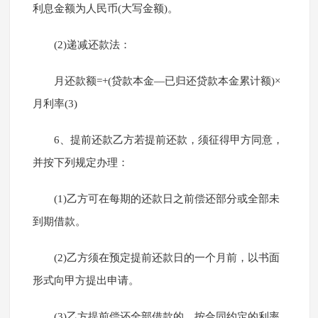
利息金额为人民币(大写金额)。
(2)递减还款法：
月还款额=+(贷款本金—已归还贷款本金累计额)×
月利率(3)
6、提前还款乙方若提前还款，须征得甲方同意，
并按下列规定办理：
(1)乙方可在每期的还款日之前偿还部分或全部未
到期借款。
(2)乙方须在预定提前还款日的一个月前，以书面
形式向甲方提出申请。
(3)乙方提前偿还全部借款的，按合同约定的利率