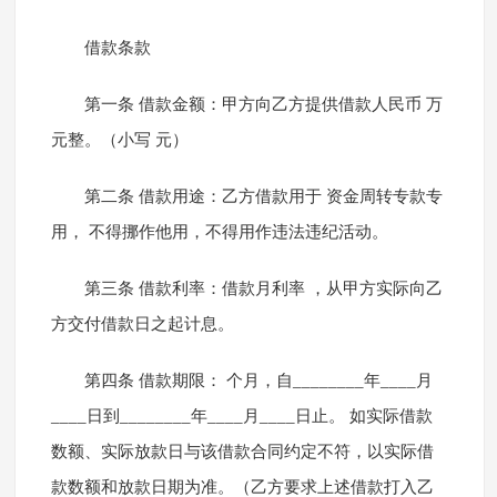
借款条款
第一条 借款金额：甲方向乙方提供借款人民币 万
元整。（小写 元）
第二条 借款用途：乙方借款用于 资金周转专款专
用， 不得挪作他用，不得用作违法违纪活动。
第三条 借款利率：借款月利率 ，从甲方实际向乙
方交付借款日之起计息。
第四条 借款期限： 个月，自________年____月
____日到________年____月____日止。 如实际借款
数额、实际放款日与该借款合同约定不符，以实际借
款数额和放款日期为准。（乙方要求上述借款打入乙