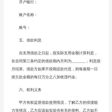
开户银行：
账户名称：
账号：
五、借款利息
自支用借款之日起，按实际支用金额计算利息，
在合同第三条约定的借款期内月利为_______，利息按
月结算。借款方如果不按期还款付息，则每逾期一日
按欠款金额的每日万分之八加收违约金。
六、权利义务
甲方有权监督借款使用情况，了解乙方的偿债能
力等情况，乙方应该如实提供有关的资料。乙方如不