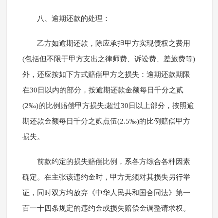
八、逾期还款的处理：
乙方如逾期还款，除应承担甲方实现债权之费用
(包括但不限于甲方支出之律师费、诉讼费、差旅费等)
外，还应按如下方式赔偿甲方之损失：逾期还款期限
在30日以内的部分，按逾期还款金额每日千分之贰
(2‰)的比例赔偿甲方损失;超过30日以上部分，按照逾
期还款金额每日千分之贰点伍(2.5‰)的比例赔偿甲方
损失。
前款约定的损失赔偿比例，系各方综合各种因素
确定。在主张该违约金时，甲方无须对其损失另行举
证，同时双方均放弃《中华人民共和国合同法》第一
百一十四条规定的违约金或损失赔偿金调整请求权。