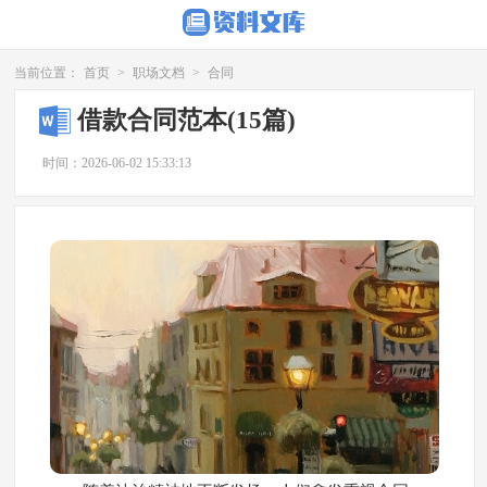
当前位置：
首页
>
职场文档
>
合同
借款合同范本(15篇)
时间：2026-06-02 15:33:13