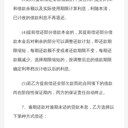
和借款余额以及实际使用期限计算利息，利随本清，
已计收的借款利息不再退还。
(4)提前偿还部分借款本金的，其提前偿还部分借
款本金后对剩余的部分可以调整还款计划，即还款期
限缩短，每期还款额不变或者还款期限不变，每期还
款额减少。选择期限缩短的，按调整后总的借款期限
确定利率档次计收以后的利息。
(5)若乙方提前偿还全部欠款而此合同项下的借款
尚在阶段性保证期内，丙方的保证责任自动终止。
7、逾期还款对逾期未还的贷款本息，乙方选择以
下第种方式偿还：