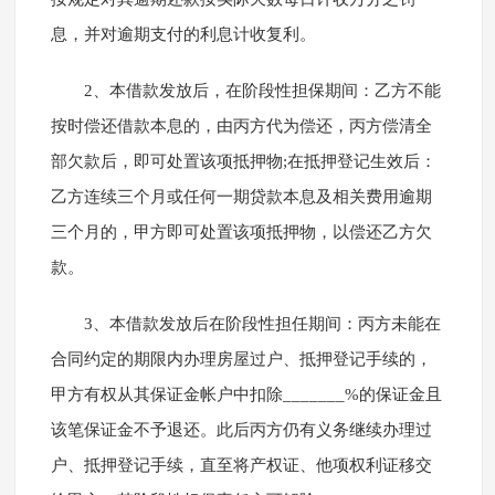
息，并对逾期支付的利息计收复利。
2、本借款发放后，在阶段性担保期间：乙方不能
按时偿还借款本息的，由丙方代为偿还，丙方偿清全
部欠款后，即可处置该项抵押物;在抵押登记生效后：
乙方连续三个月或任何一期贷款本息及相关费用逾期
三个月的，甲方即可处置该项抵押物，以偿还乙方欠
款。
3、本借款发放后在阶段性担任期间：丙方未能在
合同约定的期限内办理房屋过户、抵押登记手续的，
甲方有权从其保证金帐户中扣除_______%的保证金且
该笔保证金不予退还。此后丙方仍有义务继续办理过
户、抵押登记手续，直至将产权证、他项权利证移交