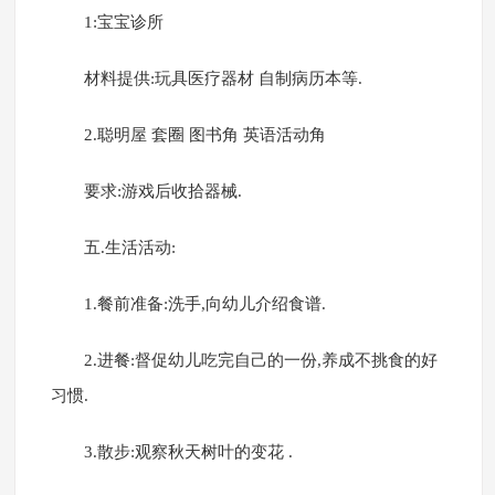
1:宝宝诊所
材料提供:玩具医疗器材 自制病历本等.
2.聪明屋 套圈 图书角 英语活动角
要求:游戏后收拾器械.
五.生活活动:
1.餐前准备:洗手,向幼儿介绍食谱.
2.进餐:督促幼儿吃完自己的一份,养成不挑食的好
习惯.
3.散步:观察秋天树叶的变花 .