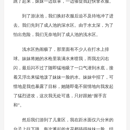
跳了起来，妹妹一边鼓掌，一边催促我赶快拿衣服。
到了游泳池，我们换好衣服后迫不及待地冲了进
去。我们先到了成人池的深水区。由于水太深，为了
怕出危险，我们无奈地到了成人池的浅水区。
浅水区热闹极了，那里面有不少人在打水上排
球。妹妹将她的水枪里装满水来喷我，而我左闪右
闪，最后闪不过了随即猛地吸了一口气潜到水底，接
着又浮出来猛地泼了妹妹一脸的水。妹妹中招了，可
惜地是我也暴露了目标，她随即毫不留情地向我发起
了猛烈进攻，这次我无处可逃，只好跟她“握手言
和”。
然后我们游到了儿童区，我在距水面仅六分米的
台子上往下跳，每次溅起的水花都搞得妹妹一脸。结