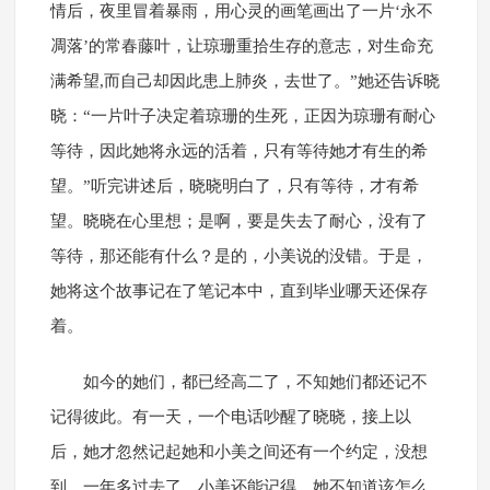
情后，夜里冒着暴雨，用心灵的画笔画出了一片‘永不
凋落’的常春藤叶，让琼珊重拾生存的意志，对生命充
满希望,而自己却因此患上肺炎，去世了。”她还告诉晓
晓：“一片叶子决定着琼珊的生死，正因为琼珊有耐心
等待，因此她将永远的活着，只有等待她才有生的希
望。”听完讲述后，晓晓明白了，只有等待，才有希
望。晓晓在心里想；是啊，要是失去了耐心，没有了
等待，那还能有什么？是的，小美说的没错。于是，
她将这个故事记在了笔记本中，直到毕业哪天还保存
着。
如今的她们，都已经高二了，不知她们都还记不
记得彼此。有一天，一个电话吵醒了晓晓，接上以
后，她才忽然记起她和小美之间还有一个约定，没想
到，一年多过去了，小美还能记得。她不知道该怎么