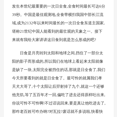
发生本世纪最重要的一次日全食,全食时间最长可达6分
39秒。中国是最佳观测地,全食带横扫我国中部长江流
域,成为2132年以来时间最长的一次日全食东道主国家,
堪称21世纪中国人能看到的最壮观的天象之一。接下
来就有我给大家讲讲这日食到底是怎么形成的吧?
日食是月亮转到太阳和地球之间,挡住了一部分太
阳的影子而形成的,所以我们在地球上看起来太阳就像
是缺了一块,太阳完全被挡住的话,那就是日全食了,我们
今天所要看到的就是日全食了。最可怜的就属我们孝
天犬大哥了,十个太阳让后羿射掉了九个,就这一个还够
他充饥,等了五百年才一回,偏吃了进去还得原样吐出来,
你说可怜不可怜啊!不过话说回来,要是真让他吃进去了,
那咋老百姓可咋办呐?对瓦拉?废话就不多说啦,快看快