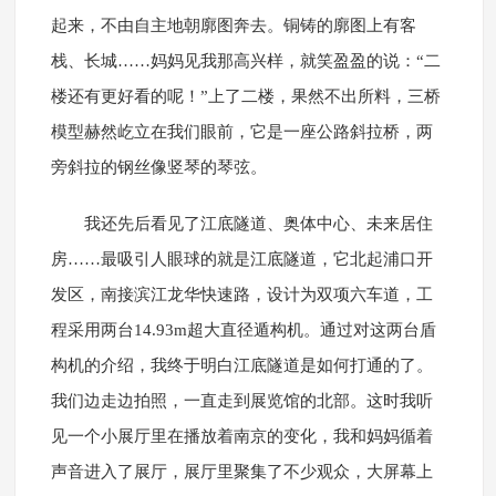
起来，不由自主地朝廓图奔去。铜铸的廓图上有客
栈、长城……妈妈见我那高兴样，就笑盈盈的说：“二
楼还有更好看的呢！”上了二楼，果然不出所料，三桥
模型赫然屹立在我们眼前，它是一座公路斜拉桥，两
旁斜拉的钢丝像竖琴的琴弦。
我还先后看见了江底隧道、奥体中心、未来居住
房……最吸引人眼球的就是江底隧道，它北起浦口开
发区，南接滨江龙华快速路，设计为双项六车道，工
程采用两台14.93m超大直径遁构机。通过对这两台盾
构机的介绍，我终于明白江底隧道是如何打通的了。
我们边走边拍照，一直走到展览馆的北部。这时我听
见一个小展厅里在播放着南京的变化，我和妈妈循着
声音进入了展厅，展厅里聚集了不少观众，大屏幕上