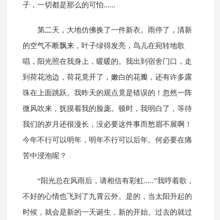
子，一切都是那么的可怕......
第二天，大地仿佛换了一件新衣。雨停了，清新
的空气不断飘来，叶子绿得发亮，鸟儿在宛转地歌
唱，阳光照在我身上，暖暖的。我出到宿舍门口，走
到荷花池边，荷花竟开了，嫩白的花瓣，还有许多露
珠在上面跳跃。我昨天的观点竟是错误的！忽然一阵
微风吹来，抚摸着我的脸庞。顿时，我明白了，等待
我们的岁月还很漫长，没必要这件事而愁眉不展啊！
今年不行可以明年，明年不行可以后年。何必要在痛
苦中浸泡呢？
“阳光总在风雨后，请相信有彩虹.....”我哼着歌，
不好的心情也飞到了九霄云外。是的，当太阳升起的
时候，就会是新的一天诞生，新的开始。过去的就过