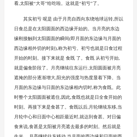
看,太阳被“大哥”给吃啦。这就是“初亏”了。
其实初亏 呢是 由于月亮自西向东绕地球运转,所以
日食总是在太阳圆面的西边缘开始的。当月亮的东边
缘刚接触到太阳圆面的瞬间(即月面的东边缘与月面的
西边缘相外切的时刻),称为初亏。初亏也就是日食过程
开始的时刻。接下来就是 食既 了。食既 从初亏开始,
就是偏食阶段了。月亮继续往东运行,太阳圆面被月亮
遮掩的部分逐渐增大,阳光的强度与热度显着下降。当
月面的东边缘与日面的东边缘相内切时,称为食既。此
时整个太阳圆面被遮住,因此,食既也就是日全食开始的
时刻。再接下来是食甚了。食既以后,月轮继续东移,当
月轮中心和日面中心相距最近时,就达到食甚。对日偏
食来说,食甚是太阳被月亮遮去最多的时刻。然后就是
生光 。月亮继续往东移动,当月面的西边缘和日面的西