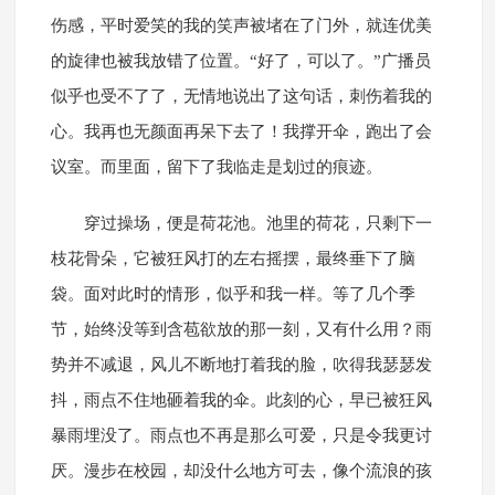
伤感，平时爱笑的我的笑声被堵在了门外，就连优美
的旋律也被我放错了位置。“好了，可以了。”广播员
似乎也受不了了，无情地说出了这句话，刺伤着我的
心。我再也无颜面再呆下去了！我撑开伞，跑出了会
议室。而里面，留下了我临走是划过的痕迹。
穿过操场，便是荷花池。池里的荷花，只剩下一
枝花骨朵，它被狂风打的左右摇摆，最终垂下了脑
袋。面对此时的情形，似乎和我一样。等了几个季
节，始终没等到含苞欲放的那一刻，又有什么用？雨
势并不减退，风儿不断地打着我的脸，吹得我瑟瑟发
抖，雨点不住地砸着我的伞。此刻的心，早已被狂风
暴雨埋没了。雨点也不再是那么可爱，只是令我更讨
厌。漫步在校园，却没什么地方可去，像个流浪的孩