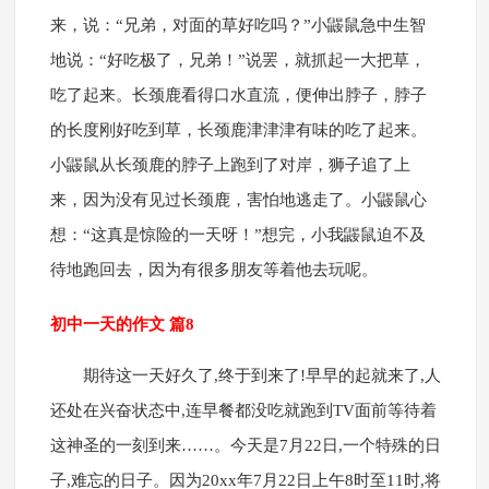
来，说：“兄弟，对面的草好吃吗？”小鼹鼠急中生智
地说：“好吃极了，兄弟！”说罢，就抓起一大把草，
吃了起来。长颈鹿看得口水直流，便伸出脖子，脖子
的长度刚好吃到草，长颈鹿津津津有味的吃了起来。
小鼹鼠从长颈鹿的脖子上跑到了对岸，狮子追了上
来，因为没有见过长颈鹿，害怕地逃走了。小鼹鼠心
想：“这真是惊险的一天呀！”想完，小我鼹鼠迫不及
待地跑回去，因为有很多朋友等着他去玩呢。
初中一天的作文 篇8
期待这一天好久了,终于到来了!早早的起就来了,人
还处在兴奋状态中,连早餐都没吃就跑到TV面前等待着
这神圣的一刻到来……。今天是7月22日,一个特殊的日
子,难忘的日子。因为20xx年7月22日上午8时至11时,将