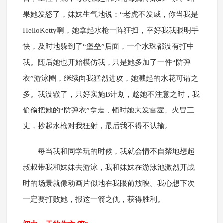
果她发怒了，妹妹生气地说：“老虎不发威，你当我是
HelloKetty啊，她拿起水枪一阵狂扫，幸好我我眼明手
快，及时地躲到了“堡垒”后面，一个水珠都没有打中
我。随后她也开始模仿我，只是她多加了一件“防弹
衣”游泳圈，继续向我猛烈进攻，她溅起的水花可谓之
多。我没辙了，只好实施B计划，趁她不注意之时，我
偷偷把她的“防弹衣”拿走，顿时她大发雷霆、火冒三
丈，抄起水枪对我狂射，最后我不得不认输。
每当我和同学玩的时候，我就会情不自禁地想起
叔叔带我和妹妹去游泳，我和妹妹在游泳池激烈开战
时的场景就像动画片似地在我眼前放映。我心想下次
一定要打败她，报这一箭之仇，获得胜利。