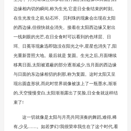
边缘相内切的瞬间,称为生光,它是日全食结束的时刻。
在生光发生之前,钻石环、贝利珠的现象会出现在太阳
的西边缘,但很快就会消失。接着在太阳西边缘又射出
一线刺眼的光芒,在日全食时可以看到的色球层、日
珥、日冕等现象迅即隐没在阳光之中,星星也消失了,阳
光重新普照大地。最后就是 复圆。生光之后,月面继续
移离日面,太阳被遮蔽的部分逐渐减少,当月面的西边缘
与日面的东边缘相切的刹那,称为复圆。这时太阳又呈
现出圆盘形状,而此时世界就像被泼上了一瓶墨水,渐渐
的,天空慢慢变白,太阳渐渐露出了笑脸,日全食就这样结
束了!
这一切就像是太阳与月亮共同演奏的舞蹈,难得,稀
有,少见……。如若梦幻!我很荣幸我生在了这个时代,看