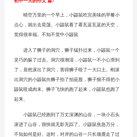
初中一天的作文 篇7
晴空万里的一个早上，小鼹鼠吃完美味的早餐小
点心，就出去晃荡。小鼹鼠看了看瓦蓝瓦蓝的天空，
觉得很幸福。不知不觉中小鼹鼠
进入了狮子的洞穴，狮子猛扑过来，小鼹鼠一个
灵巧的躲了过去。洞穴很潮湿，小鼹鼠一不小心滑到
了，居然滚出了洞穴，害得狮子咬了一大口土。刚滚
出洞穴的小鼹鼠向狮子拍了拍庇股，狮子狠不得把小
鼹鼠咬成肉末。狮子飞快的跑了起来，小鼹鼠也跑了
起来。
小鼹鼠已经跑到了万丈深渊的山谷，一块小石头
滚进了山谷，很快就无影无踪了。小鼹鼠焦急万分，
不知如何是好。这时，对岸的山谷一只长颈鹿走了过