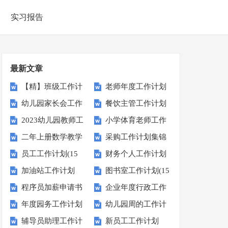
实习报告
最新文章
【精】班级工作计
老师年度工作计划
幼儿园家长会工作
餐饮主管工作计划
划
2023幼儿园教师工
小学体育老师工作
计划
(9篇)
二年上册数学教学
采购工作计划集锦
作计划
计划
员工工作计划(15
财务个人工作计划
工作计划15篇
15篇
加油站工作计划
图书室工作计划(15
篇)
程序员加薪申请书
企业年度行政工作
篇)
年度园务工作计划
幼儿园周的工作计
计划
辅导员助理工作计
新员工工作计划
划