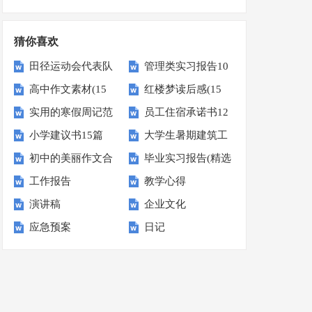
划
猜你喜欢
田径运动会代表队
管理类实习报告10
高中作文素材(15
红楼梦读后感(15
入场解说词范文
篇
实用的寒假周记范
员工住宿承诺书12
篇)
篇)
（精选5篇）
小学建议书15篇
大学生暑期建筑工
文集合8篇
篇
初中的美丽作文合
毕业实习报告(精选
地实践报告4篇
工作报告
教学心得
集9篇
15篇)
演讲稿
企业文化
应急预案
日记