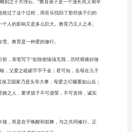
犹雕刻之于大理石。”教育孩子是一个漫长而又艰辛
地熬过了这个过程，用音乐找回了那些孩子们的
一个人的影响又是多么巨大。教育乃立人之本。
有雪。教育是一种爱的修行。
行前，亲笔写下“欲除烦恼须无我，历经艰难好做
右铭，父爱之砥砺字字千金；君可知，岳母在儿子
告其保卫国家乃是头等大事，母爱之叮嘱重如山岳；
受贿之人，要求孩子不可虚荣，不可贪得，诚实
本领，而是在于唤醒和鼓舞，与之共同修行。正