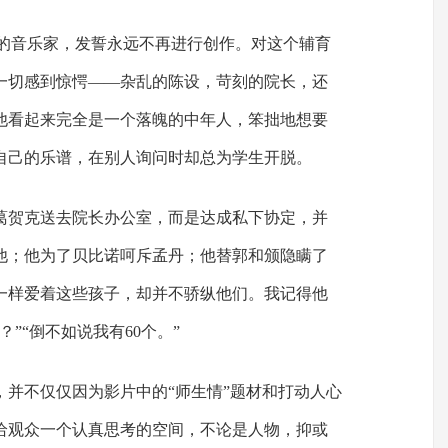
”的音乐家，发誓永远不再进行创作。对这个辅育
一切感到惊愕——杂乱的陈设，苛刻的院长，还
他看起来完全是一个落魄的中年人，笨拙地想要
自己的乐谱，在别人询问时却总为学生开脱。
葛贺克送去院长办公室，而是达成私下协定，并
他；他为了贝比诺呵斥孟丹；他替郭和颁隐瞒了
一样爱着这些孩子，却并不骄纵他们。我记得他
”“倒不如说我有60个。”
，并不仅仅因为影片中的“师生情”题材和打动人心
给观众一个认真思考的空间，不论是人物，抑或