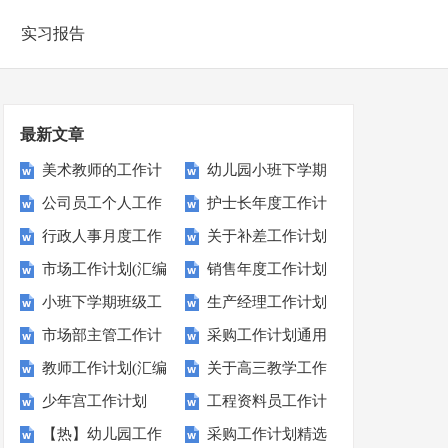
实习报告
最新文章
美术教师的工作计
幼儿园小班下学期
公司员工个人工作
护士长年度工作计
划
教学计划
行政人事月度工作
关于补差工作计划
计划15篇
划15篇
市场工作计划(汇编
销售年度工作计划
计划6篇
小班下学期班级工
生产经理工作计划
15篇)
集锦15篇
市场部主管工作计
采购工作计划通用
作计划
15篇
教师工作计划(汇编
关于高三教学工作
划
15篇
少年宫工作计划
工程资料员工作计
15篇)
计划
【热】幼儿园工作
采购工作计划精选
划6篇