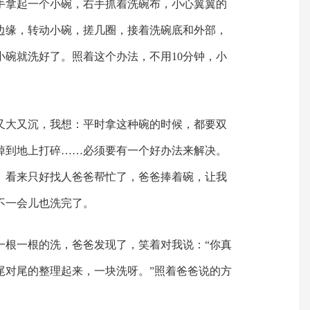
手拿起一个小碗，右手抓着洗碗布，小心翼翼的
边缘，转动小碗，搓几圈，接着洗碗底和外部，
小碗就洗好了。照着这个办法，不用10分钟，小
又大又沉，我想：平时拿这种碗的时候，都要双
掉到地上打碎……必须要有一个好办法来解决。
。看来只好找人爸爸帮忙了，爸爸捧着碗，让我
不一会儿也洗完了。
一根一根的洗，爸爸发现了，笑着对我说：“你真
尾对尾的整理起来，一块洗呀。”照着爸爸说的方