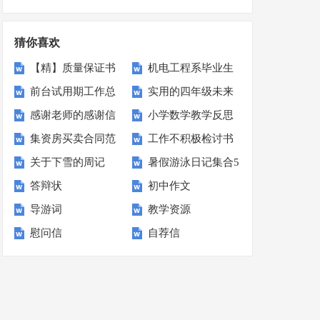
计划
15篇
猜你喜欢
【精】质量保证书
机电工程系毕业生
前台试用期工作总
实用的四年级未来
求职信
感谢老师的感谢信
小学数学教学反思
结
的家乡作文四篇
集资房买卖合同范
工作不积极检讨书
(汇编15篇)
集锦15篇
关于下雪的周记
暑假游泳日记集合5
本7篇
答辩状
初中作文
篇
导游词
教学资源
慰问信
自荐信