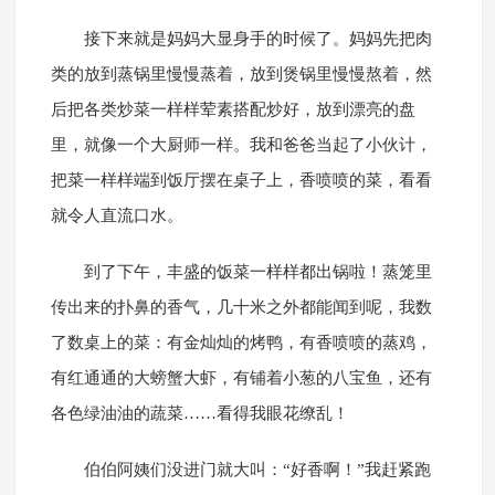
接下来就是妈妈大显身手的时候了。妈妈先把肉
类的放到蒸锅里慢慢蒸着，放到煲锅里慢慢熬着，然
后把各类炒菜一样样荤素搭配炒好，放到漂亮的盘
里，就像一个大厨师一样。我和爸爸当起了小伙计，
把菜一样样端到饭厅摆在桌子上，香喷喷的菜，看看
就令人直流口水。
到了下午，丰盛的饭菜一样样都出锅啦！蒸笼里
传出来的扑鼻的香气，几十米之外都能闻到呢，我数
了数桌上的菜：有金灿灿的烤鸭，有香喷喷的蒸鸡，
有红通通的大螃蟹大虾，有铺着小葱的八宝鱼，还有
各色绿油油的蔬菜……看得我眼花缭乱！
伯伯阿姨们没进门就大叫：“好香啊！”我赶紧跑