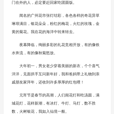
门在外的人，必定要赶回家吃团圆饭。
闻名的广州花市张灯结彩，各色各样的奇花异草
琳琅满目，银花朵朵，粉红的梅花，火红的玫瑰，金
黄的菊花。我在花的海洋中转来转去。
夜幕降临，绚丽多彩的礼花竞相开放，有的像铁
水奔流，有的像秋菊怒放。
大年初一，男女老少穿着美丽的新衣，个个喜气
洋洋，见面拱手互问新年好，我和爸妈带上礼物到亲
戚朋友家拜年，还收到许多厚厚的红包哩！
元宵节是春节的高潮，人们闹花灯和吃汤圆，满
城花灯，花样新潮，有冰灯、牛灯、马灯，数不胜
数，火树银花，我如入仙境一般。