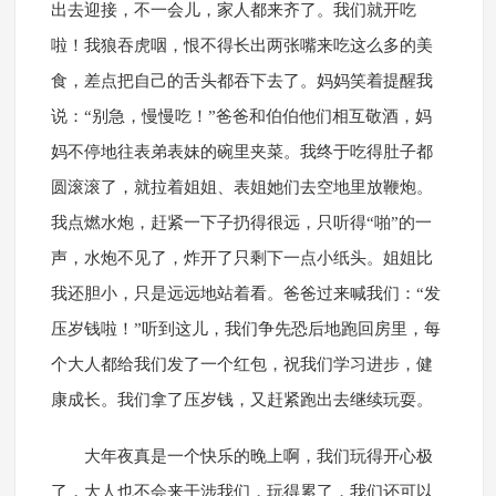
出去迎接，不一会儿，家人都来齐了。我们就开吃
啦！我狼吞虎咽，恨不得长出两张嘴来吃这么多的美
食，差点把自己的舌头都吞下去了。妈妈笑着提醒我
说：“别急，慢慢吃！”爸爸和伯伯他们相互敬酒，妈
妈不停地往表弟表妹的碗里夹菜。我终于吃得肚子都
圆滚滚了，就拉着姐姐、表姐她们去空地里放鞭炮。
我点燃水炮，赶紧一下子扔得很远，只听得“啪”的一
声，水炮不见了，炸开了只剩下一点小纸头。姐姐比
我还胆小，只是远远地站着看。爸爸过来喊我们：“发
压岁钱啦！”听到这儿，我们争先恐后地跑回房里，每
个大人都给我们发了一个红包，祝我们学习进步，健
康成长。我们拿了压岁钱，又赶紧跑出去继续玩耍。
大年夜真是一个快乐的晚上啊，我们玩得开心极
了，大人也不会来干涉我们，玩得累了，我们还可以