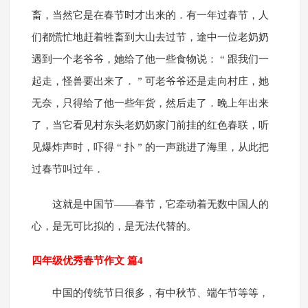
畜，当然它是在春节时才出来的．有一年过春节，人
们都慌忙地赶着牲畜到大山去过节，途中一位老奶奶
遇到一个老爷爷，她给了他一些食物说： “ 跟我们一
起走，怪兽要出来了． ” 可老爷爷还是走向村庄，她
无奈，只得给了他一些年货，然后走了．晚上年出来
了，当它看见村东头老奶奶家门前挂的红色春联，听
见爆炸声时，吓得 “ 扑 ” 的一声跳进了海里，从此把
过春节叫过年．
这就是中国节——春节，它牵动着无数中国人的
心，是无可比拟的，是无法代替的。
四年级优秀春节作文 篇4
中国的传统节日很多，有中秋节、端午节等等，