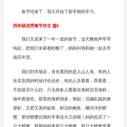
春节结束了，我又开始了新学期的学习。
四年级优秀春节作文 篇8
我们又迎来了一年一度的春节，这天鞭炮声早早
响起，把我们全家都吵醒了，妈妈叫我和她一起去市
场买年货。
我们到市场后，首先看到的是人山人海。有的人
在买东西的时候讨价还价，有的人东看看，西看看，
不知道买什么好。只见很多人围着在海鲜店买海鲜，
做年夜饭吃。那里的海鲜很多，例如：活蹦乱跳的漱
尿虾，又肥又美的鲩鱼，鲜活的鲍鱼，懒洋洋的螃
蟹。那些螃蟹比我的手掌还大几倍呢！妈妈也买了一
只大螃蟹。我帮妈妈拿那只大螃蟹，那只大螃蟹真重