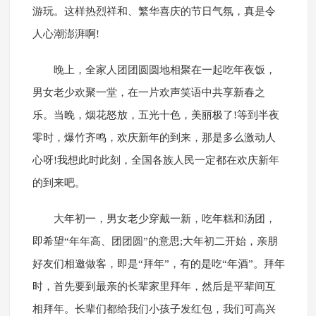
游玩。这样热烈祥和、繁华喜庆的节日气氛，真是令
人心潮澎湃啊!
晚上，全家人团团圆圆地相聚在一起吃年夜饭，
男女老少欢聚一堂，在一片欢声笑语中共享新春之
乐。当晚，烟花怒放，五光十色，美丽极了!等到半夜
零时，爆竹齐鸣，欢庆新年的到来，那是多么激动人
心呀!我想此时此刻，全国各族人民一定都在欢庆新年
的到来吧。
大年初一，男女老少穿戴一新，吃年糕和汤团，
即希望“年年高、团团圆”的意思;大年初二开始，亲朋
好友们相邀做客，即是“拜年”，有的是吃“年酒”。拜年
时，首先要到最亲的长辈家里拜年，然后是平辈间互
相拜年。长辈们都给我们小孩子发红包，我们可高兴