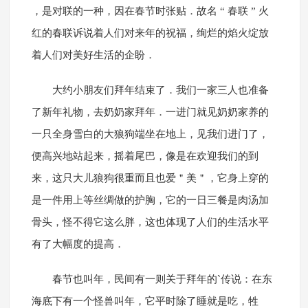
，是对联的一种，因在春节时张贴．故名 “ 春联 ” 火
红的春联诉说着人们对来年的祝福，绚烂的焰火绽放
着人们对美好生活的企盼．
大约小朋友们拜年结束了．我们一家三人也准备
了新年礼物，去奶奶家拜年．一进门就见奶奶家养的
一只全身雪白的大狼狗端坐在地上，见我们进门了，
便高兴地站起来，摇着尾巴，像是在欢迎我们的到
来，这只大儿狼狗很重而且也爱＂美＂，它身上穿的
是一件用上等丝绸做的护胸，它的一日三餐是肉汤加
骨头，怪不得它这么胖，这也体现了人们的生活水平
有了大幅度的提高．
春节也叫年，民间有一则关于拜年的`传说：在东
海底下有一个怪兽叫年，它平时除了睡就是吃，牲