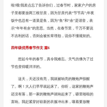
啦!哦!我差点忘了告诉你们，过春节时，家家户户的房
子里都要放两三根甘蔗，因为甘蔗代表“节节高”;年夜
饭中也总有一道菜是鱼，因为“鱼”和“余”是谐音，表
示“年年有余”的意思。当然，在春节里，千万不要说
不吉利的话，否则会被长辈埋怨，说你不懂规矩的。
四年级优秀春节作文 篇6
想起今年的春节，真令我难忘。天气仿佛为了过
节也变得暖洋洋的。
这天，天还没有亮，我就被响亮的鞭炮声惊醒
了。啊！大人们早早就起床了。你听，这家的鞭炮声
还没有落，那一家的鞭炮声就响起来了，噼里啪啦的
直响。我赶紧穿好崭新的衣服冲出来，嚷着要放鞭