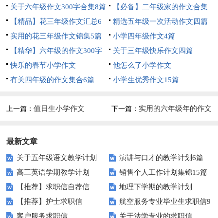
关于六年级作文300字合集8篇
【必备】二年级家的作文合集
【精品】花三年级作文汇总6
8篇
精选五年级一次活动作文四篇
篇
实用的花三年级作文锦集5篇
小学四年级作文4篇
【精华】六年级的作文300字
关于三年级快乐作文四篇
10篇
快乐的春节小学作文
他怎么了小学作文
有关四年级的作文集合6篇
小学生优秀作文15篇
值日生小学作文
实用的六年级年的作文
上一篇：
下一篇：
300字锦集8篇
最新文章
关于五年级语文教学计划
演讲与口才的教学计划6篇
高三英语学期教学计划
销售个人工作计划集锦15篇
【推荐】求职信自荐信
地理下学期的教学计划
【推荐】护士求职信
航空服务专业毕业生求职信9
客户服务求职信
关于法学专业的求职信
篇