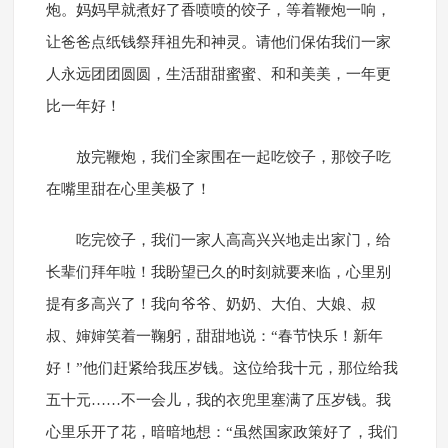
炮。妈妈早就煮好了香喷喷的饺子，等着鞭炮一响，
让爸爸点纸钱祭拜祖先和神灵。请他们保佑我们一家
人永远团团圆圆，生活甜甜蜜蜜、和和美美，一年更
比一年好！
放完鞭炮，我们全家围在一起吃饺子，那饺子吃
在嘴里甜在心里美极了！
吃完饺子，我们一家人高高兴兴地走出家门，给
长辈们拜年啦！我盼望已久的时刻就要来临，心里别
提有多高兴了！我向爷爷、奶奶、大伯、大娘、叔
叔、婶婶笑着一鞠躬，甜甜地说：“春节快乐！新年
好！”他们赶紧给我压岁钱。这位给我十元，那位给我
五十元……不一会儿，我的衣兜里塞满了压岁钱。我
心里乐开了花，暗暗地想：“虽然国家政策好了，我们