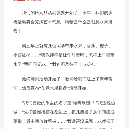
我们的庆元旦活动就要开始了。今年，我们的庆
祝活动将会充满艺术气息，猜猜是什么是创意水果拼
盘！
周五早上就有几位同学带来水果，香蕉、橙子、
小西红柿……“咦教师不是让午时带吗，怎样上午就带
来了”我问同桌xx。“我迫不及待了！”xx说。
最终等到活动开始了，教师给我们送上了新年贺
词，然后宣布“创意水果拼盘”活动开始。
“我们要做的果盘的名字是‘雄鹰展翅’！”我边说边
做，“先把猕猴桃摆在盘边上，把几瓣橙子从中间摆成
菱形，最中间放片菜椒……”我话还没说完，xx就插了