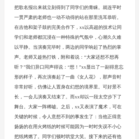
把歌名报出来就立刻得到了同学们的青睐。就连平时
一贯严肃的老师也一动不动得的站在那里洗耳恭听。
在吉他和架子鼓的完美合作下，xx以高超的技术让同
学们和老师都沉浸在一种特殊的气氛中，心潮久久难
以平静。当演奏完毕时，两边的同学响起了热烈的掌
声。老师又趁热打铁，附和着说：“大家还想不想再
听？”我们异口同声得说：“想！”xx显出了一副得意忘
形的样子，再次演奏起了一曲《女人花》，那声音时
非常好听，仿佛让人置身在幻想的境界里。可好景不
长，一会儿演奏又结束了。而xx却以一段太空步下了
舞台。大家一阵稀嘘。之后，xx又表演了魔术，可在
关键的时候，令人意想不到的事发生了：当他正得意
扬扬的在用火烤纸的时候可能因为一时时失误不小心
把纸烤燃了。同学们顿时哄堂大笑。接下来的还有他