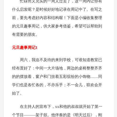
忙碌而又充实的一周又过去了，这一周内让你有
什么启发呢？是时候好好地记录在周记中了。在写之
前，要先考虑好内容和结构喔！下面是小编收集整理
的元旦趣事周记，供大家参考借鉴，希望可以帮助到
有需要的朋友。
元旦趣事周记1
周六，我迫不及待的来到学校，可谁知道教室已
经布置好了：中间一大片场地，两边的桌椅整整齐齐
的的摆放着，窗户和门挂着五彩缤纷的小饰物……同
学们也是各忙各的，不亦乐乎；不一会儿，联欢会开
始了。
在主持人的宣布下，xx和他的叔叔就开始了第一
个节目———架子鼓。他伴奏的是《明天过后》，刚