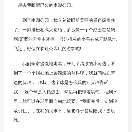
一起去我盼望已久的南湖公园。
到了南湖公园，我立刻被眼前美丽的景色吸引住
了。一排排松柏高大魁梧，多么像一个个战士在站岗
啊!蔚蓝的天空中还有一只只机灵的小鸟在成群结队地
飞翔，好似在欢迎公园玩的游客呢!
我们全家慢慢地走着，来到了清澈的小河边，看
到了一个个躺在地上圆滚滚的塑料球，我就问站在旁
边的叔叔：“叔叔，这个球是怎么玩的?”叔叔告诉
我：“这个球是人钻进去，然后再把球灌满气，推到水
里，就可以在球里面自由地玩耍。”我听完后，立刻被
吸引住了，在我的央求下，爸爸终于答应陪我下去玩
球。