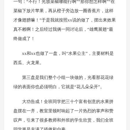
一句：“不行！光放菜椒哪能行啊”“那你想怎样啊”“在
菜椒下放片苹果，再从橙子旁边放一圈香蕉片，这样
才像翅膀嘛！”于是我就按照xx说的做了，摆出来效果
真不赖啊！之后经过我俩一同讨论后，“雄鹰展翅”最
终做成了！
xx和xx也做了一盘，叫“水果公主”，主要材料是
西瓜、火龙果。
第三盘是我们整个小组一块做的，光看那花花绿
绿的表面你也必须明白，它就是“花儿朵朵开”。
大功告成！全班同学把三十个富有创意的水果拼
盘摆在一齐，教室里顿时响起了一片热烈的掌声和赞
叹声，引来了很多教师和外班的学生欣赏，我们全班
同学更是充满了骄傲和自豪。