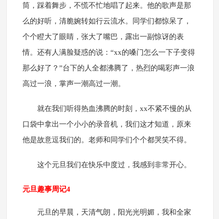
筒，踩着舞步，不慌不忙地唱了起来。他的歌声是那
么的好听，清脆婉转如行云流水。同学们都惊呆了，
个个瞪大了眼睛，张大了嘴巴，露出一副惊讶的表
情。还有人满脸疑惑的说：“xx的嗓门怎么一下子变得
那么好了？”台下的人全都沸腾了，热烈的喝彩声一浪
高过一浪，掌声一潮高过一潮。
就在我们听得热血沸腾的时刻，xx不紧不慢的从
口袋中拿出一个小小的录音机，我们这才知道，原来
他是故意逗我们的。老师和同学们个个都哭笑不得。
这个元旦我们在快乐中度过，我感到非常开心。
元旦趣事周记4
元旦的早晨，天清气朗，阳光光明媚，我和全家