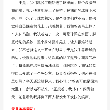
于是，我们就脱了鞋钻进了球里面，那个叔叔帮
我们灌足气，快速地拉上了拉链，把我们的球推下水
去。球下水了，球靠着水，整个身体都站不稳，仿佛
觉得自己踩在棉花上，想着想着，我和爸爸马上摔了
个人仰马翻。我试着站了一次，可是球浮在水面，脚
底特别的柔软，整个身体摇来晃去，让人很难站起
来，我不想就这么一直坐在球里，于是我手靠着球的
两边，慢慢地站起来，这次真的站了起来，我高兴极
了，拼命地在球里快乐地跳着，跳啊跳啊，我犹如觉
得自己变成了一个鱼公主。我又看看爸爸，他还在那
里折腾了半天还没站起来，我心想：“爸爸可能是因为
太重了，所以站不起来。”正想着，我扑了个四脚朝
天，爸爸看到我摔倒了两人都发出了欢快的笑声。
元旦趣事周记5