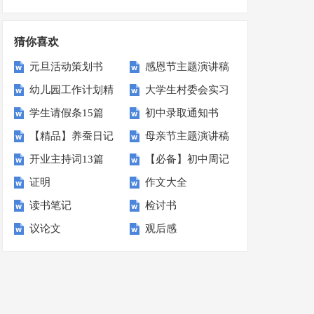
学工作计划
划
猜你喜欢
元旦活动策划书
感恩节主题演讲稿
幼儿园工作计划精
大学生村委会实习
学生请假条15篇
初中录取通知书
选15篇
报告
【精品】养蚕日记
母亲节主题演讲稿
开业主持词13篇
【必备】初中周记
三篇
(15篇)
证明
作文大全
汇编6篇
读书笔记
检讨书
议论文
观后感