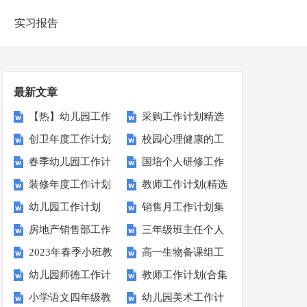
实习报告
最新文章
【热】幼儿园工作
采购工作计划精选
创卫年度工作计划
校园心理健康的工
计划
15篇
春季幼儿园工作计
国培个人研修工作
作计划
装修年度工作计划
教师工作计划(精选
划范文
计划
幼儿园工作计划
销售月工作计划集
15篇
15篇)
房地产销售部工作
三年级班主任个人
【热门】
锦15篇
2023年春季小班教
高一生物备课组工
计划
工作计划
幼儿园师德工作计
教师工作计划(合集
师工作计划
作计划
小学语文四年级教
幼儿园美术工作计
划
15篇)