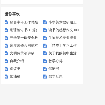
锦15篇
集15篇
猜你喜欢
销售半年工作总结
小学美术教研组工
逃课检讨书(15篇)
读书的感想作文300
(15篇)
作计划15篇
开学第一课安全教
生物技术专业毕业
字汇编7篇
房屋装修合同范本
【精华】学习工作
育心得
生的求职信
文明传承演讲稿
关于我的初中生活
计划模板汇编六篇
自我介绍
教学心得
作文汇总7篇
倡议书
保证书
加油稿
教学反思