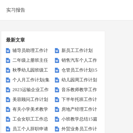
实习报告
最新文章
辅导员助理工作计
新员工工作计划
二年级上册班主任
销售汽车个人工作
划
秋季幼儿园班级工
仓管员工作计划15
工作计划
计划
个人月工作计划(集
幼儿园周工作计划
作计划
篇
2023运输企业工作
音乐教师教学工作
合15篇)
美容顾问工作计划
下半年托班工作计
计划
总结
有关小学美术教学
房地产经理工作计
划
工会女职工工作总
小班教学总结15篇
总结
划
员工个人辞职申请
外贸业务员工作计
结