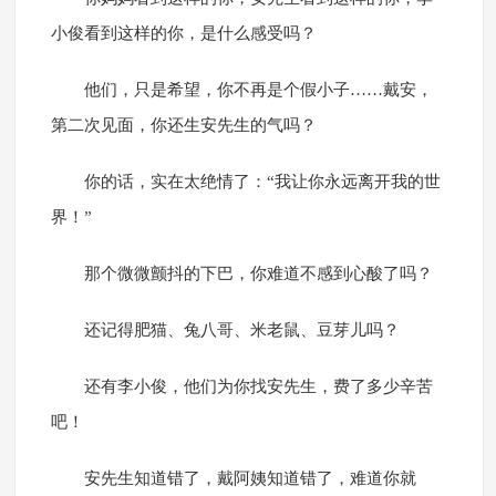
小俊看到这样的你，是什么感受吗？
他们，只是希望，你不再是个假小子……戴安，
第二次见面，你还生安先生的气吗？
你的话，实在太绝情了：“我让你永远离开我的世
界！”
那个微微颤抖的下巴，你难道不感到心酸了吗？
还记得肥猫、兔八哥、米老鼠、豆芽儿吗？
还有李小俊，他们为你找安先生，费了多少辛苦
吧！
安先生知道错了，戴阿姨知道错了，难道你就