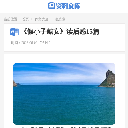
当前位置：
首页
>
作文大全
>
读后感
《假小子戴安》读后感15篇
时间：2026-06-03 17:54:10