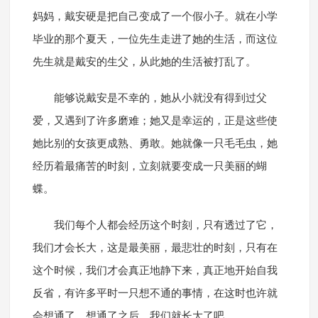
妈妈，戴安硬是把自己变成了一个假小子。就在小学
毕业的那个夏天，一位先生走进了她的生活，而这位
先生就是戴安的生父，从此她的生活被打乱了。
能够说戴安是不幸的，她从小就没有得到过父
爱，又遇到了许多磨难；她又是幸运的，正是这些使
她比别的女孩更成熟、勇敢。她就像一只毛毛虫，她
经历着最痛苦的时刻，立刻就要变成一只美丽的蝴
蝶。
我们每个人都会经历这个时刻，只有透过了它，
我们才会长大，这是最美丽，最悲壮的时刻，只有在
这个时候，我们才会真正地静下来，真正地开始自我
反省，有许多平时一只想不通的事情，在这时也许就
会想通了，想通了之后，我们就长大了吧。