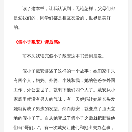
读了这本书，让我认识到，无论怎样，父母们都
是爱我们的，同学们都是相互友爱的，世界是美好
的。
《假小子戴安》读后感6
前不久我读完假小子戴安这本书受到启发。
假小子戴安讲述了这样的一个故事：她们家中只
有四个人，妈妈、外婆、小姨和我，她的爸爸在外国
工作，外公去世了。就剩下他们四个人了。戴安从小
家庭里就没有男人的气味，有一天妈妈让她留长头发
她就剪成了男孩的发型。然而戴安，就变成了顶天立
地的假小子了。自从她变成了假小子之后就把肥猫他
们当“哥们儿”。有一次戴安让他们和她出去办点事，