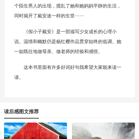
个陌生男人的出现，搅乱了她和她妈妈平静的生活，
同时揭开了戴安迷一样的生世······
《假小子戴安》是一部描写少女成长的心理小
说。温情和幽默仍是杨红樱作品贯穿始终的低调。她
一如既往地做母亲、做老师的经验和感悟。
这本书里面有许多好词好句我希望大家能来读一
读。
读后感图文推荐