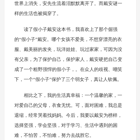
世界上消失，安先生流着泪默默离开了。而戴安谜一
样的生活也被揭穿了。
读了假小子戴安这本书，我喜欢上了那个倔强
的“假小子”戴安。哪个女孩不爱美，不想穿漂亮的衣
服、戴美丽的发夹，玩洋娃娃、玩过家家，可因为没
有父亲，为了保护自己，保护家人，戴安硬把自己变
成了一个粗野强悍的假小子，。在众人的歧视、嘲笑
下，一个“假小子”保护了三个弱女子，真让人钦佩。
相比之下，我的生活真幸福：一个温馨的家，一
对爱自己的父母，衣食无忧。可，面对困难，我总是
退缩，经常哭着找妈妈。今后，我要以戴安为榜样，
选择坚强，学会坚强，对于学习、生活中遇到的困
难，不怕苦，不怕难，努力去战胜它。