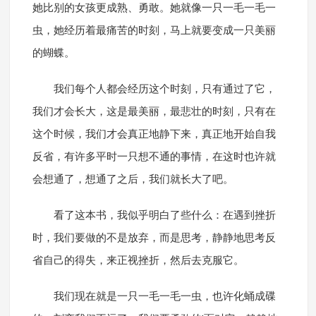
她比别的女孩更成熟、勇敢。她就像一只一毛一毛一
虫，她经历着最痛苦的时刻，马上就要变成一只美丽
的蝴蝶。
我们每个人都会经历这个时刻，只有通过了它，
我们才会长大，这是最美丽，最悲壮的时刻，只有在
这个时候，我们才会真正地静下来，真正地开始自我
反省，有许多平时一只想不通的事情，在这时也许就
会想通了，想通了之后，我们就长大了吧。
看了这本书，我似乎明白了些什么：在遇到挫折
时，我们要做的不是放弃，而是思考，静静地思考反
省自己的得失，来正视挫折，然后去克服它。
我们现在就是一只一毛一毛一虫，也许化蛹成碟