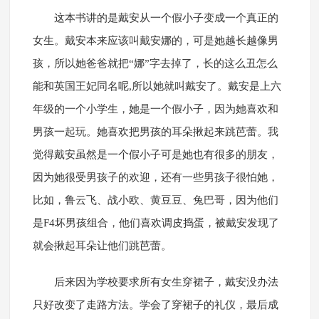
这本书讲的是戴安从一个假小子变成一个真正的
女生。戴安本来应该叫戴安娜的，可是她越长越像男
孩，所以她爸爸就把“娜”字去掉了，长的这么丑怎么
能和英国王妃同名呢,所以她就叫戴安了。戴安是上六
年级的一个小学生，她是一个假小子，因为她喜欢和
男孩一起玩。她喜欢把男孩的耳朵揪起来跳芭蕾。我
觉得戴安虽然是一个假小子可是她也有很多的朋友，
因为她很受男孩子的欢迎，还有一些男孩子很怕她，
比如，鲁云飞、战小欧、黄豆豆、兔巴哥，因为他们
是F4坏男孩组合，他们喜欢调皮捣蛋，被戴安发现了
就会揪起耳朵让他们跳芭蕾。
后来因为学校要求所有女生穿裙子，戴安没办法
只好改变了走路方法。学会了穿裙子的礼仪，最后成