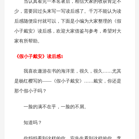
当认真看完一本名著后，相信大家的收获肯定不
少，需要回过头来写一写读后感了。千万不能认为读
后感随便应付就可以，下面是小编为大家整理的《假
小子戴安》读后感，欢迎大家借鉴与参考，希望对大
家有所帮助。
《假小子戴安》读后感1
我喜欢遨游在书的海洋里，很久，很久……尤其
是杨红樱写的——《假小子戴安》……戴安，你还是
那个假小子吗？
一脸的满不在乎，一脸的不屑。
知道吗？
你妈妈看到这样的你，安先生看到这样的你，李