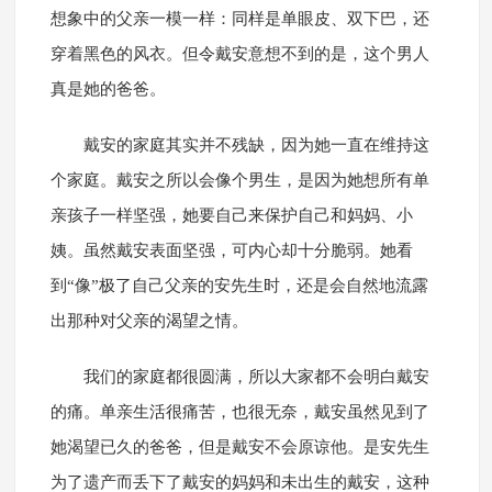
想象中的父亲一模一样：同样是单眼皮、双下巴，还
穿着黑色的风衣。但令戴安意想不到的是，这个男人
真是她的爸爸。
戴安的家庭其实并不残缺，因为她一直在维持这
个家庭。戴安之所以会像个男生，是因为她想所有单
亲孩子一样坚强，她要自己来保护自己和妈妈、小
姨。虽然戴安表面坚强，可内心却十分脆弱。她看
到“像”极了自己父亲的安先生时，还是会自然地流露
出那种对父亲的渴望之情。
我们的家庭都很圆满，所以大家都不会明白戴安
的痛。单亲生活很痛苦，也很无奈，戴安虽然见到了
她渴望已久的爸爸，但是戴安不会原谅他。是安先生
为了遗产而丢下了戴安的妈妈和未出生的戴安，这种