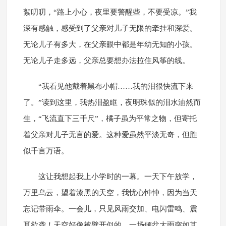
絮叨叨，“路上小心，夜里要警醒些，不要受凉。”我
深有感触，感受到了父亲对儿子无限的牵挂和深爱。
无论儿子有多大，在父亲眼中都是年幼无知的小孩。
无论儿子走多远，父亲总要想办法拉住风筝的线。
“我看见他戴着黑布小帽……我的泪很快流下来
了。”读到这里，我热泪盈眶，夜明珠似的泪水油然而
生，“飞流直下三千尺”，橘子虽为平常之物，但寄托
着父亲对儿子无言的爱。这种爱虽然平淡无奇，但胜
似千言万语。
这让我想起我上小学时的一幕。一天下午放学，
万里乌云，望着漆黑的天空，我忧心忡忡，因为当天
忘记带雨伞。一会儿，只见风雨交加、电闪雷鸣、震
耳欲聋！天空好像被劈开似的，一场倾盆大雨突如其