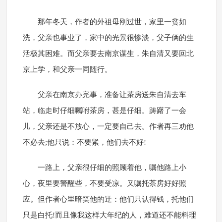
那年冬天，作者的外祖母刚过世，家里一贫如
洗，父亲也事业了，家中的光景很惨淡，父子俩的生
活极其困难。而父亲要去南京谋生，朱自清又要回北
京上学，和父亲一同随行。
父亲在南京办完事，准备让茶房送朱自清去车
站，临走时仔细嘱咐茶房，甚是仔细。踌躇了一会
儿，父亲还是不放心，一定要自己去。作者再三劝他
不必去;他只说：不要紧，他们去不好!
一路上，父亲很仔细的照顾着他，嘱他路上小
心，夜里要警醒些，不要受凉。又嘱托茶房好好照
应。但作者心里暗笑他的迂：他们只认得钱，托他们
只是白托!而且像我这样大年纪的人，难道还不能料理