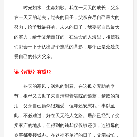
时光如水，生命如歌。我在一天天的成长，父亲
在一天天的老去，过去的日子，父亲在尽自己最大的
努力，给予我最好的。未来的日子，我要尽自己最大
的努力，给予父亲最好的。在生命的人海里，相信我
们都会一下子认出那个熟悉的背影，那个正是处处关
爱自己的伟大父亲。
读《背影》有感12
冬天的寒风，飒飒的刮着。在这孤立无助的季
节，祖母又去世了朱自清望着满院的狼藉，簌簌的落
泪，父亲自己虽然很难受，但却还安慰我：事以至
此，不必难过，好在天无绝人之路。居然已经到了变
卖家产的地步，但得到的钱却仅仅够还债，连祖母的
丧事都要接钱办。在这祸不单行的日子，父亲虽忙，