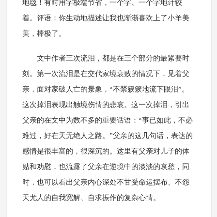
地毯！有时用字极端节省，一个字、一个字地计较
着。评语：你生动地描述让我也渐渐喜欢上了小羊美
美，棒极了。
文中作者三次流泪，都是在三个部分的最紧要时
刻。第一次流泪是在交代家境衰败的情况下，见着父
亲，面对家破人亡的景象，“不禁簌簌地流下眼泪”。
这次掉泪表现出触境伤情的悲哀。这一次掉泪，引出
父亲的在文中为数不多的重要话语：“事已如此，不必
难过，好在天无绝人之路。”父亲的这几句话，表达的
感情是很丰富的，很深沉的。这里有父亲对儿子的体
贴和劝慰，也流露了父亲在逆境中的淡淡的哀愁，同
时，也可以看出父亲内心深处不甘受命运摆布、不怨
天尤人的自我宽解、自求振作的复杂心情。