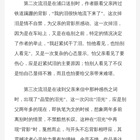
第二次流泪是在浦口送别时，作者眼看父亲跨过
铁道蹒跚的背影，“我的泪很快地流下来了”。这次掉
泪是情不自禁，为父亲的背影所感动。这一次掉泪，
因为是在车站上，又是在临别之前，特定的情况决定
了作者的举止，“我赶紧拭干了泪。怕他看见，也怕别
人看见”。又是一次复杂的心态显示。怕父亲看见了要
伤心，应是赶紧拭泪的主要原因；怕别人看见了不仅
是怕自己显得不雅，而且也怕要给父亲带来难堪。
第三次流泪是在读到父亲来信中那种感伤之词
时，出现了“晶莹的泪光”。这一次闪出“泪光”，应是别
父两年多的现在，即执笔为文的时候，想象两年多前
离别时的情景，不禁黯然长叹。这种在“泪光”中再
现“背影”时，戛然而止，与开头不忘背影相呼应，其
震撼读者心灵的力量有如撞钟，余音不绝。作品表达