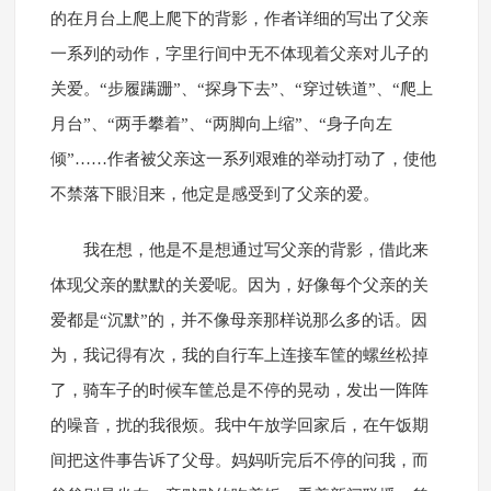
的在月台上爬上爬下的背影，作者详细的写出了父亲
一系列的动作，字里行间中无不体现着父亲对儿子的
关爱。“步履蹒跚”、“探身下去”、“穿过铁道”、“爬上
月台”、“两手攀着”、“两脚向上缩”、“身子向左
倾”……作者被父亲这一系列艰难的举动打动了，使他
不禁落下眼泪来，他定是感受到了父亲的爱。
我在想，他是不是想通过写父亲的背影，借此来
体现父亲的默默的关爱呢。因为，好像每个父亲的关
爱都是“沉默”的，并不像母亲那样说那么多的话。因
为，我记得有次，我的自行车上连接车筐的螺丝松掉
了，骑车子的时候车筐总是不停的晃动，发出一阵阵
的噪音，扰的我很烦。我中午放学回家后，在午饭期
间把这件事告诉了父母。妈妈听完后不停的问我，而