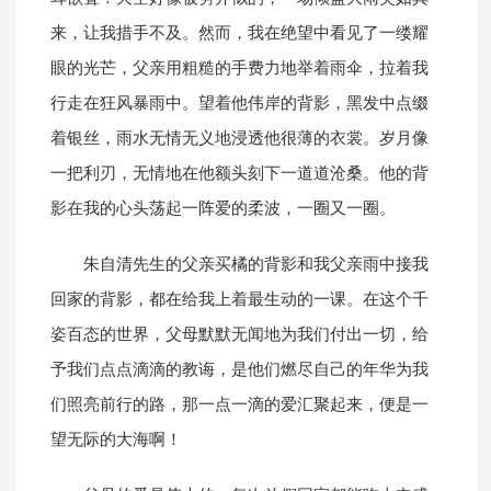
来，让我措手不及。然而，我在绝望中看见了一缕耀
眼的光芒，父亲用粗糙的手费力地举着雨伞，拉着我
行走在狂风暴雨中。望着他伟岸的背影，黑发中点缀
着银丝，雨水无情无义地浸透他很薄的衣裳。岁月像
一把利刃，无情地在他额头刻下一道道沧桑。他的背
影在我的心头荡起一阵爱的柔波，一圈又一圈。
朱自清先生的父亲买橘的背影和我父亲雨中接我
回家的背影，都在给我上着最生动的一课。在这个千
姿百态的世界，父母默默无闻地为我们付出一切，给
予我们点点滴滴的教诲，是他们燃尽自己的年华为我
们照亮前行的路，那一点一滴的爱汇聚起来，便是一
望无际的大海啊！