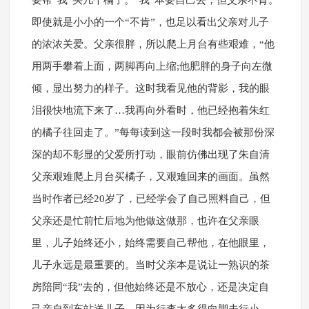
要帮“我”买几个橘子。“我”本要自己去，但父亲不肯。
即使就是小小的一个“不肯”，也足以看出父亲对儿子
的浓浓关爱。父亲很胖，所以爬上月台有些艰难，“他
用两手攀着上面，两脚再向上缩;他肥胖的身子向左微
倾，显出努力的样子。这时我看见他的背影，我的眼
泪很快地流下来了…我再向外看时，他已经抱着朱红
的橘子往回走了。”每每读到这一段时我都会被那份深
深的却不彰显的父爱所打动，眼前仿佛出现了朱自清
父亲艰难爬上月台买橘子，又艰难回来的画面。虽然
当时作者已经20岁了，已经学会了自己照料自己，但
父亲还是忙前忙后地为他做这做那，也许在父亲眼
里，儿子始终还小，始终需要自己帮他，在他眼里，
儿子永远是最重要的。当时父亲本是说让一熟识的茶
房陪同“我”去的，但他始终还是不放心，还是决定自