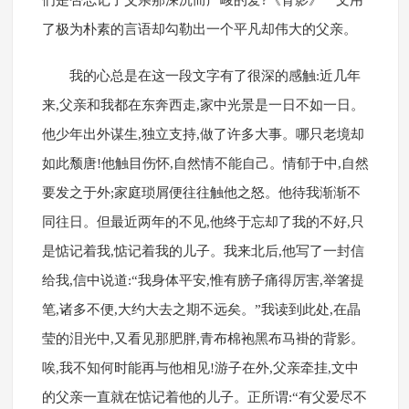
们是否忘记了父亲那深沉而严峻的爱?《背影》一文用
了极为朴素的言语却勾勒出一个平凡却伟大的父亲。
我的心总是在这一段文字有了很深的感触:近几年
来,父亲和我都在东奔西走,家中光景是一日不如一日。
他少年出外谋生,独立支持,做了许多大事。哪只老境却
如此颓唐!他触目伤怀,自然情不能自己。情郁于中,自然
要发之于外;家庭琐屑便往往触他之怒。他待我渐渐不
同往日。但最近两年的不见,他终于忘却了我的不好,只
是惦记着我,惦记着我的儿子。我来北后,他写了一封信
给我,信中说道:“我身体平安,惟有膀子痛得厉害,举箸提
笔,诸多不便,大约大去之期不远矣。”我读到此处,在晶
莹的泪光中,又看见那肥胖,青布棉袍黑布马褂的背影。
唉,我不知何时能再与他相见!游子在外,父亲牵挂,文中
的父亲一直就在惦记着他的儿子。正所谓:“有父爱尽不