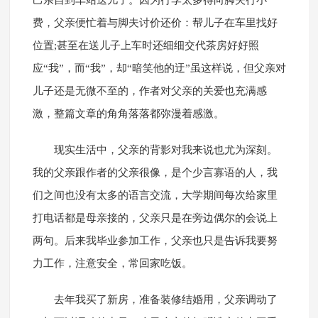
己亲自到车站送儿子。因为行李太多得向脚夫行小
费，父亲便忙着与脚夫讨价还价：帮儿子在车里找好
位置;甚至在送儿子上车时还细细交代茶房好好照
应“我”，而“我”，却“暗笑他的迂”虽这样说，但父亲对
儿子还是无微不至的，作者对父亲的关爱也充满感
激，整篇文章的角角落落都弥漫着感激。
现实生活中，父亲的背影对我来说也尤为深刻。
我的父亲跟作者的父亲很像，是个少言寡语的人，我
们之间也没有太多的语言交流，大学期间每次给家里
打电话都是母亲接的，父亲只是在旁边偶尔的会说上
两句。后来我毕业参加工作，父亲也只是告诉我要努
力工作，注意安全，常回家吃饭。
去年我买了新房，准备装修结婚用，父亲调动了