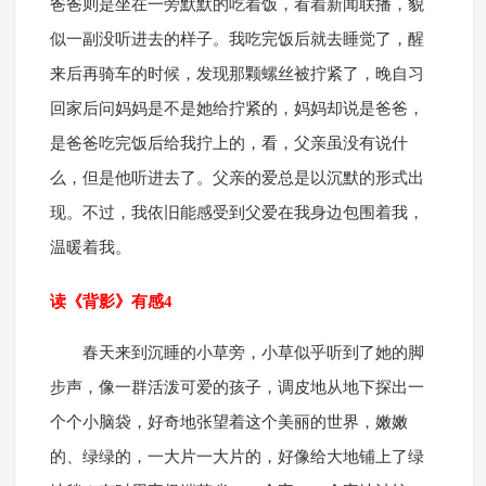
爸爸则是坐在一旁默默的吃着饭，看着新闻联播，貌
似一副没听进去的样子。我吃完饭后就去睡觉了，醒
来后再骑车的时候，发现那颗螺丝被拧紧了，晚自习
回家后问妈妈是不是她给拧紧的，妈妈却说是爸爸，
是爸爸吃完饭后给我拧上的，看，父亲虽没有说什
么，但是他听进去了。父亲的爱总是以沉默的形式出
现。不过，我依旧能感受到父爱在我身边包围着我，
温暖着我。
读《背影》有感4
春天来到沉睡的小草旁，小草似乎听到了她的脚
步声，像一群活泼可爱的孩子，调皮地从地下探出一
个个小脑袋，好奇地张望着这个美丽的世界，嫩嫩
的、绿绿的，一大片一大片的，好像给大地铺上了绿