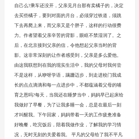
自己么?乘车还没开，父亲见月台那有卖橘子的，决定
去买些橘子，要到对面的月台，必须穿过铁道，须跳
下去再爬上来，而父亲又是个胖子，这样的行动很费
力。作者望着父亲辛苦的背影，眼眶不禁湿润了。之
后，在北京接到父亲的信，令他想起父亲当时的背
影。这非常深刻的让作者感受到，父亲是多么爱他。
由这我联想到在我的现实生活中，我的父母对我何尝
不是这样，从咿呀学语，蹒跚迈步，到走进校门我成
长的点点滴滴和每一点进步中，不都蕴涵着父母的哺
育之恩吗?每天，当我还在睡梦当中，妈妈早已起床给
我做好了早餐，为了让我多睡一会，总是在最后一刻
才叫醒我。下午回家，妈妈带着一天的工作疲惫准备
好晚餐，吃完饭后，陪着我做作业，了解我的学习情
况，无时无刻的关爱着我。 平凡的父母给了我不平凡