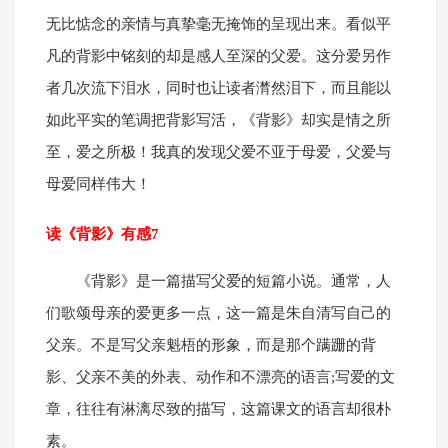
无比惦念的亲情与真挚毫无掩饰的呈现出来。看似平
凡的背影中铭刻的却是感人至深的父爱。这分爱另作
者几次流下泪水，同时也让读者潸然泪下，而且能以
如此平实的笔调把背影写活，《背影》却实是情之所
至，爱之所极！我真的发现父爱不亚于母爱，父爱与
母爱同样伟大！
读《背影》有感7
《背影》是一篇描写父爱的短篇小说。通常，人
们歌颂母亲的爱更多一点，这一篇是朱自清写自己的
父亲。不是写父亲魁梧的形象，而是那个蹒跚的背
影、父亲不美的外表、动作和不漂亮的语言;写爱的文
章，往往有淋漓尽致的描写，这篇课文的语言却很朴
素。