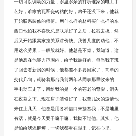
一切可以调动的力量，乡里乡亲的打听谁家的电工手
艺好，谁家的瓦匠瓷砖粘的好，房子还没下来，他就
开始联系装修的师傅。用什么样的材料买什么样的东
西口他怕我不喜欢总是联系好了之后，拉我去挑，然
后又开始跟卖家拉关系讲价钱。我曾几度的劝他，不
用这么劳累，一般般就好。他总是不肯，我知道，这
是他想在他能力范围内，给予我最好的。每当我下班
了回去看新房的时候，他都差不多要回家了，简单的
交代几句，就骑着那台我前两年从同事那里收来的二
手电动车走了，留给我的是一个的苍老的背影，消失
在夜幕之下…现在房子装修好了，我曾几次的邀请他
来住上几天，他总是用各种借口来搪塞我，不是地里
有活，就是今天要干嘛干嘛，我拗不过他。其实，他
是怕给我添麻烦，一切我都看在眼里，记在心里。