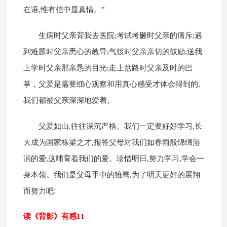
在语,惟有信中显真情。”
生病时父亲背我去医院;考试考砸时父亲的痛斥;遇
到难题时父亲悉心的教导;气馁时父亲亲切的鼓励;送我
上学时父亲那亲恳的目光;走上岔路时父亲及时的巴
掌，父爱是需要细心观察和用真心感受才体会得到的,
我们都被父亲深深地爱着。
父爱如山,往往深沉严格。我们一定要好好学习,长
大成为国家栋梁之才,报答父母对我们如春雨般绵绵湿
润的爱,这哺育着我们的爱。珍惜明日,努力学习,学会一
身本领。我们是父母手中的雏鹰,为了明天更好的展翔
而努力吧!
读《背影》有感11