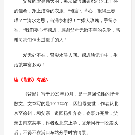
父母的爱是伟大的，每次放假回家都能吃上丰盛
的佳肴，穿上洁净的衣服。“谁言寸草心，报得三春
晖？”“滴水之恩，当涌泉相报！”“赠人玫瑰，手留余
香。”我们要心怀感恩，感谢父母无微不至的关爱，感
谢向我们伸出过援手的人！
爱无处不在，背影永驻人间。感恩铭记心中，生
活就丰富多彩！
读《背影》有感3
《背影》写于1925年10月，是一篇回忆性的抒情
散文。文章写的是1917年冬，因祖母去世，作者从北
京至徐州，和父亲一道回扬州奔丧，丧事办完后，父
亲去南京某事，作者返北京上学，父亲同行一段路以
后，不得不在浦口车站分手时的情景。